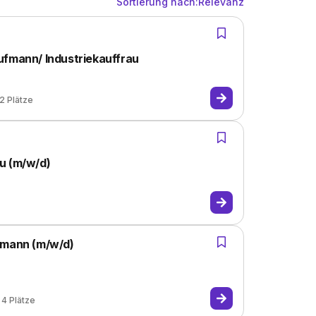
Sortierung nach:
Relevanz
ufmann/ Industriekauffrau
2
Plätze
u (m/w/d)
-mann (m/w/d)
4
Plätze