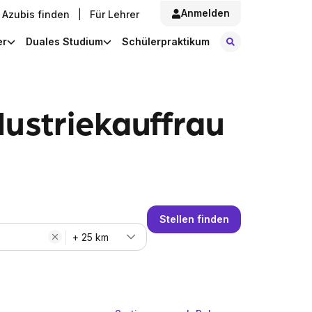
Anmelden
Azubis finden
|
Für Lehrer
Stellen finde
er
Duales Studium
Schülerpraktikum
ustriekauffrau
Stellen finden
+ 25 km