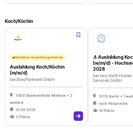
Koch/Köchin
⚓ Ausbildung Ko
Beliebter Ausbildungsbetrieb
(w/m/d) - Hochsee
Ausbildung Koch/Köchin
2028
(m/w/d)
bei
sea chefs Human
bei
Bee/Partment GmbH
Services GmbH
15831 Blankenfelde-Mahlow
+ 2
10115 Berlin
+ 1 wei
weitere
nach Absprache
01.09.2026
10
Plätze
3
Plätze