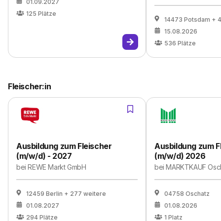
01.09.2027
125
Plätze
14473 Potsdam
+ 
15.08.2026
536
Plätze
Fleischer:in
Ausbildung zum Fleischer
Ausbildung zum F
(m/w/d) - 2027
(m/w/d) 2026
bei
REWE Markt GmbH
bei
MARKTKAUF Osc
12459 Berlin
+ 277 weitere
04758 Oschatz
01.08.2027
01.08.2026
294
Plätze
1
Platz