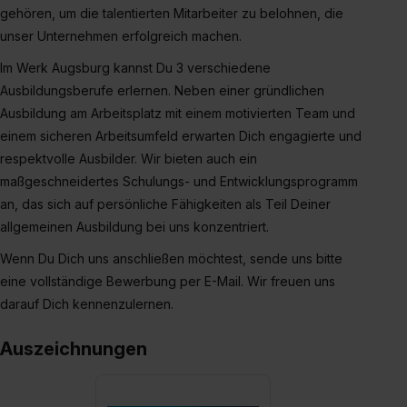
zur Übermittlung deiner Daten in die USA (Art. 49 Abs. 1
gehören, um die talentierten Mitarbeiter zu belohnen, die
S. 1 lit. a) DS-GVO). Die USA verfügen über kein
unser Unternehmen erfolgreich machen.
angemessenes Datenschutzniveau (EuGH – Schrems
Im Werk Augsburg kannst Du 3 verschiedene
II). Du kannst die von dir erteilte Einwilligung jederzeit mit
Ausbildungsberufe erlernen. Neben einer gründlichen
Wirkung für die Zukunft ganz oder teilweise über unsere
Ausbildung am Arbeitsplatz mit einem motivierten Team und
Datenschutzerklärung unter dem Punkt „Datenschutz-
einem sicheren Arbeitsumfeld erwarten Dich engagierte und
Einstellungen“ widerrufen. Weitere Informationen zu den
respektvolle Ausbilder. Wir bieten auch ein
einzelnen Cookies findest du durch Klick auf „Details
maßgeschneidertes Schulungs- und Entwicklungsprogramm
zeigen“. Weitere Informationen:
Datenschutzerklärung
,
an, das sich auf persönliche Fähigkeiten als Teil Deiner
Impressum
.
allgemeinen Ausbildung bei uns konzentriert.
Wenn Du Dich uns anschließen möchtest, sende uns bitte
eine vollständige Bewerbung per E-Mail. Wir freuen uns
darauf Dich kennenzulernen.
Auszeichnungen