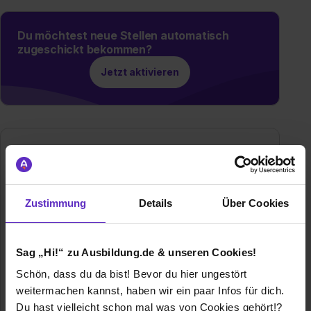
Du möchtest neue Stellen automatisch
zugeschickt bekommen?
Jetzt aktivieren
Zustimmung
Details
Über Cookies
Graphic Packaging International Frankfurt &
Sag „Hi!“ zu Ausbildung.de & unseren Cookies!
Augsburg GmbH
Schön, dass du da bist! Bevor du hier ungestört
Föllstraße 16
weitermachen kannst, haben wir ein paar Infos für dich.
86343 Königsbrunn
Du hast vielleicht schon mal was von Cookies gehört!?