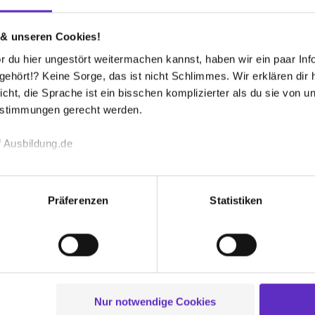
 & unseren Cookies!
Firmen-Lebenslauf
FAQ
 du hier ungestört weitermachen kannst, haben wir ein paar Infos
hört!? Keine Sorge, das ist nicht Schlimmes. Wir erklären dir hi
n
Berufen
3
icht, die Sprache ist ein bisschen komplizierter als du sie von 
estimmungen gerecht werden.
 Ausbildung.de
echnischen Funktion unserer Webseite („Notwendig“), um von di
lungen zu speichern ( „Präferenzen“), die Zugriffe auf unsere We
Präferenzen
Statistiken
ionen zu deiner Verwendung unserer Website an unsere Partner f
und um Inhalte und Anzeigen zu personalisieren („Social Media 
tionen möglicherweise mit weiteren Daten zusammen, die du ihnen
g der Dienste gesammelt haben. Durch Klick auf den Button „C
 der Datenverarbeitung für alle genannten Verwendungszweck
gefachmann/-frau
Sozialassist
ei der separaten Aktivierung von „Social Media und Marketing“ bi
lische und duale Ausbildung
Schulische A
Nur notwendige Cookies
 Setzen der Cookies externe Inhalte (z.B. Videos oder Posts) an