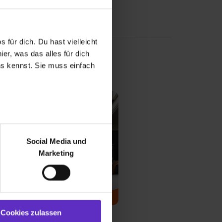
 für dich. Du hast vielleicht
er, was das alles für dich
uns kennst. Sie muss einfach
r bei Benutzung der
bseite zu analysieren
Social Media und
ür soziale Medien, Werbung
Marketing
und Marketing“). Unsere
 bereitgestellt hast oder die
ookies zulassen“ stimmst du
e (ausgenommen „Notwendig“)
ent/in
st du auch damit
usbildung
Cookies zulassen
gezeigt und hierfür