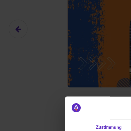
Das hier ist ein Platzhalter für
frei.
Ja, ich erlaube die ext
Ich bin damit einverstanden, dass
an Drittplattformen übermittelt werd
Zustimmung