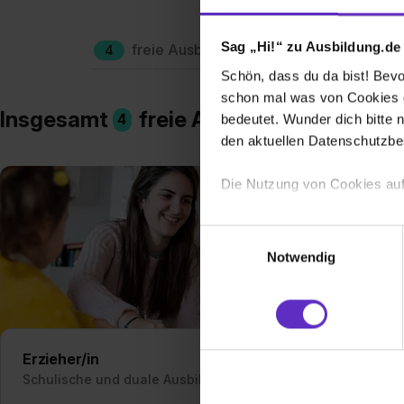
Sag „Hi!“ zu Ausbildung.de
freie Ausbildungsplätze
Berufe
4
Schön, dass du da bist! Bevor
schon mal was von Cookies ge
Insgesamt
freie Ausbildungsplätze i
4
bedeutet. Wunder dich bitte n
den aktuellen Datenschutzb
Die Nutzung von Cookies auf
Wir verwenden Cookies zur t
Einwilligungsauswahl
Webseite getroffenen Einstel
Notwendig
(„Statistiken“), um Informat
und Analysen weiterzugeben 
Partner führen diese Informa
sie im Rahmen deiner Nutzun
dem Setzen der Cookies und
Erzieher/in
Pfle
zu. . In diesem Fall sowie b
Schulische und duale Ausbildung
Schu
einverstanden, dass dir nach