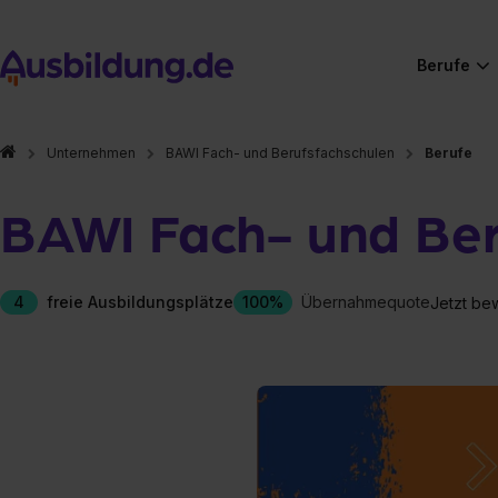
Berufe
Unternehmen
BAWI Fach- und Berufsfachschulen
Berufe
BAWI Fach- und Ber
4
freie Ausbildungsplätze
100%
Übernahmequote
Jetzt be
Hier gibt es (eigentlich