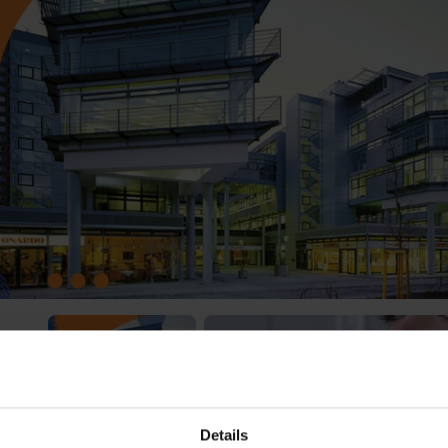
 Video-Content von YouTube. Neugierig? Dann schalte die Inhalte jetzt
ernen Inhalte von YouTube.
 mir die externen Inhalte angezeigt werden. Personenbezogene Daten könne
en. Mehr Infos gibt es in der
Datenschutzerklärung
.
Details