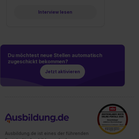
Wirkung für die Zukunft ganz oder teilweise über unsere
Datenschutzerklärung unter dem Punkt „Datenschutz-
Interview lesen
Einstellungen“ widerrufen. Weitere Informationen zu den
einzelnen Cookies findest du durch Klick auf „Details
zeigen“. Weitere Informationen:
Datenschutzerklärung
,
Impressum
.
Du möchtest neue Stellen automatisch
zugeschickt bekommen?
Jetzt aktivieren
Ausbildung.de ist eines der führenden