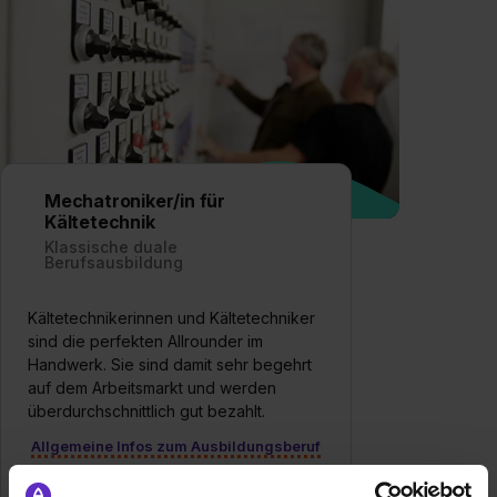
Mechatroniker/in für
Kältetechnik
Klassische duale
Berufsausbildung
Kältetechnikerinnen und Kältetechniker
sind die perfekten Allrounder im
Handwerk. Sie sind damit sehr begehrt
auf dem Arbeitsmarkt und werden
überdurchschnittlich gut bezahlt.
Allgemeine Infos zum Ausbildungsberuf