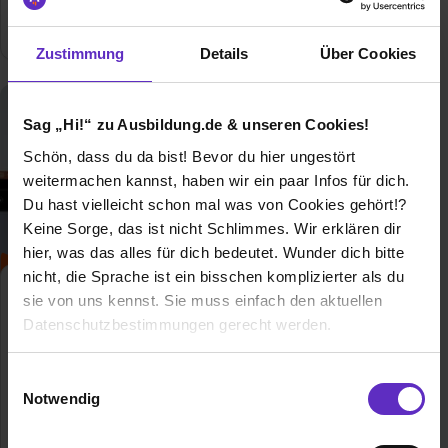
4 freie Ausbildungsstellen
Zustimmung
Details
Über Cookies
Sag „Hi!“ zu Ausbildung.de & unseren Cookies!
Schön, dass du da bist! Bevor du hier ungestört
weitermachen kannst, haben wir ein paar Infos für dich.
Du hast vielleicht schon mal was von Cookies gehört!?
Keine Sorge, das ist nicht Schlimmes. Wir erklären dir
hier, was das alles für dich bedeutet. Wunder dich bitte
nicht, die Sprache ist ein bisschen komplizierter als du
Kauffrau/-mann für
sie von uns kennst. Sie muss einfach den aktuellen
Büromanagement
Datenschutzbestimmungen gerecht werden.
Klassische duale
Berufsausbildung
Die Nutzung von Cookies auf Ausbildung.de
Einwilligungsauswahl
Notwendig
Kein Unternehmen funktioniert ohne gut
Wir verwenden Cookies zur technischen Funktion
ausgebildetes Personal im Back-Office.
unserer Webseite („Notwendig“), um von dir bei
Darauf legen wir großen Wert und