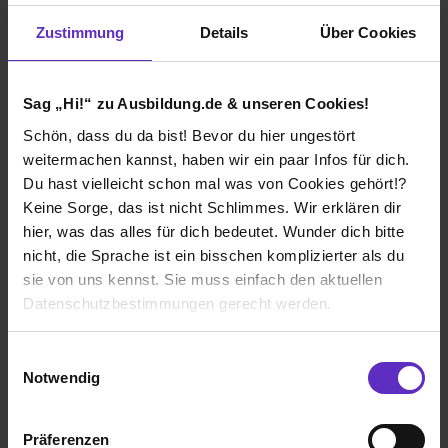
Zustimmung
Details
Über Cookies
Sag „Hi!“ zu Ausbildung.de & unseren Cookies!
Nadine Wieneke
Sozialversicherungsfachangestellte/r
Schön, dass du da bist! Bevor du hier ungestört
weitermachen kannst, haben wir ein paar Infos für dich.
Du hast vielleicht schon mal was von Cookies gehört!?
Interview lesen
Keine Sorge, das ist nicht Schlimmes. Wir erklären dir
hier, was das alles für dich bedeutet. Wunder dich bitte
nicht, die Sprache ist ein bisschen komplizierter als du
sie von uns kennst. Sie muss einfach den aktuellen
Datenschutzbestimmungen gerecht werden.
Studierenden-Interviews
Die Nutzung von Cookies auf Ausbildung.de
Einwilligungsauswahl
Notwendig
Wir verwenden Cookies zur technischen Funktion
unserer Webseite („Notwendig“), um von dir bei
Präferenzen
Benutzung der Webseite getroffenen Einstellungen zu