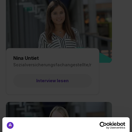
Nina Untiet
Sozialversicherungsfachangestellte/r
Interview lesen