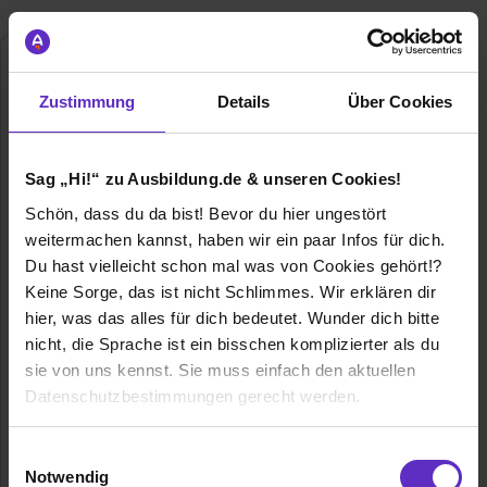
Zustimmung
Details
Über Cookies
Sag „Hi!“ zu Ausbildung.de & unseren Cookies!
Schön, dass du da bist! Bevor du hier ungestört
Dipl.-Ing. H. Bendl GmbH & Co. KG
weitermachen kannst, haben wir ein paar Infos für dich.
Bauunternehmen
Du hast vielleicht schon mal was von Cookies gehört!?
Lußweg 2
Keine Sorge, das ist nicht Schlimmes. Wir erklären dir
89312 Günzburg
hier, was das alles für dich bedeutet. Wunder dich bitte
+49 8221.9009-22
nicht, die Sprache ist ein bisschen komplizierter als du
E-Mail anzeigen
sie von uns kennst. Sie muss einfach den aktuellen
Datenschutzbestimmungen gerecht werden.
Gründungsjahr
1945
Die Nutzung von Cookies auf Ausbildung.de
Einwilligungsauswahl
Mitarbeiter
über 160
Notwendig