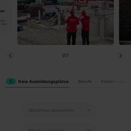
von
rden.
n. Mehr
1
/17
5
freie Ausbildungsplätze
Berufe
Firmen-Leben