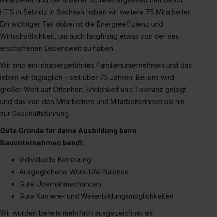
Inhalte (z.B. Videos oder Posts) angezeigt und hierfür
HTS in Sebnitz in Sachsen haben wir weitere 75 Mitarbeiter.
erforderliche personenbezogene Daten an Social Media
Ein wichtiger Teil dabei ist die Energieeffizienz und
Dienste, ggfs. mit Sitz in den USA, übermittelt werden.
Wirtschaftlichkeit, um auch langfristig etwas von der neu
Eine Erlaubnis hierfür kannst du auch später noch im
erschaffenen Lebenswelt zu haben.
Einzelfall bei dem jeweiligen Inhalt erteilen. Willst du nur
Wir sind ein inhabergeführtes Familienunternehmen und das
bestimmte Verwendungszwecke zulassen, triff deine
leben wir tagtäglich – seit über 75 Jahren. Bei uns wird
Auswahl über die Checkboxen und klick auf „Auswahl
großer Wert auf Offenheit, Ehrlichkeit und Toleranz gelegt
erlauben“. Die Einwilligung zur Platzierung von Cookies
und das von den Mitarbeitern und Mitarbeiterinnen bis hin
der Kategorien „Präferenzen“, „Statistiken“ und „Social
zur Geschäftsführung.
Media und Marketing“ umfasst hierbei die Einwilligung
zur Übermittlung deiner Daten in die USA (Art. 49 Abs. 1
Gute Gründe für deine Ausbildung beim
S. 1 lit. a) DS-GVO). Die USA verfügen über kein
Bauunternehmen bendl:
angemessenes Datenschutzniveau (EuGH – Schrems
Individuelle Betreuung
II). Du kannst die von dir erteilte Einwilligung jederzeit mit
Ausgeglichene Work-Life-Balance
Wirkung für die Zukunft ganz oder teilweise über unsere
Gute Übernahmechancen
Datenschutzerklärung unter dem Punkt „Datenschutz-
Einstellungen“ widerrufen. Weitere Informationen zu den
Gute Karriere- und Weiterbildungsmöglichkeiten
einzelnen Cookies findest du durch Klick auf „Details
Wir wurden bereits mehrfach ausgezeichnet als