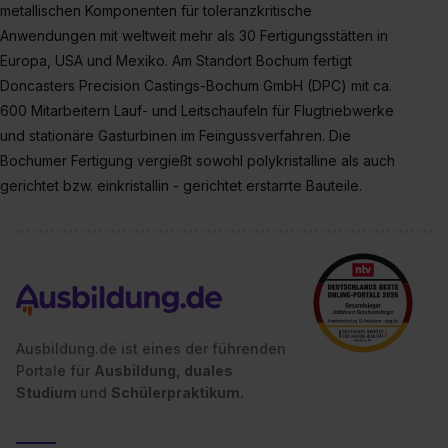
metallischen Komponenten für toleranzkritische
erlauben“. Die Einwilligung zur Platzierung von Cookies
Anwendungen mit weltweit mehr als 30 Fertigungsstätten in
der Kategorien „Präferenzen“, „Statistiken“ und „Social
Europa, USA und Mexiko. Am Standort Bochum fertigt
Media und Marketing“ umfasst hierbei die Einwilligung
Doncasters Precision Castings-Bochum GmbH (DPC) mit ca.
zur Übermittlung deiner Daten in die USA (Art. 49 Abs. 1
600 Mitarbeitern Lauf- und Leitschaufeln für Flugtriebwerke
S. 1 lit. a) DS-GVO). Die USA verfügen über kein
und stationäre Gasturbinen im Feingussverfahren. Die
angemessenes Datenschutzniveau (EuGH – Schrems
II). Du kannst die von dir erteilte Einwilligung jederzeit mit
Bochumer Fertigung vergießt sowohl polykristalline als auch
Wirkung für die Zukunft ganz oder teilweise über unsere
gerichtet bzw. einkristallin - gerichtet erstarrte Bauteile.
Datenschutzerklärung unter dem Punkt „Datenschutz-
Einstellungen“ widerrufen. Weitere Informationen zu den
einzelnen Cookies findest du durch Klick auf „Details
zeigen“. Weitere Informationen:
Datenschutzerklärung
,
Impressum
.
Ausbildung.de ist eines der führenden
Portale für
Ausbildung, duales
Studium
und
Schülerpraktikum.