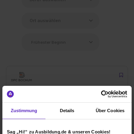
Kooperative Ingenieursausbildung (KIA) mit
dem Schwerpunkt Maschinenbau
bei
DONCASTERS Precision Castings Bochum GmbH
Zustimmung
Details
Über Cookies
44793 Bochum
01.08.2026
Sag „Hi!“ zu Ausbildung.de & unseren Cookies!