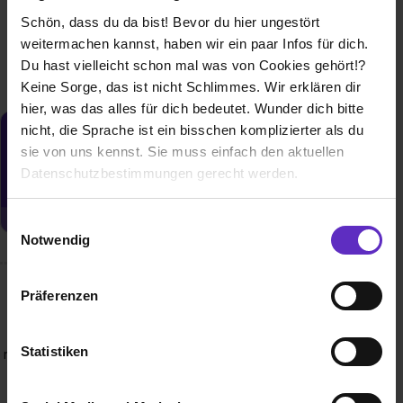
1 freier Platz
Schön, dass du da bist! Bevor du hier ungestört
weitermachen kannst, haben wir ein paar Infos für dich.
Du hast vielleicht schon mal was von Cookies gehört!?
Keine Sorge, das ist nicht Schlimmes. Wir erklären dir
hier, was das alles für dich bedeutet. Wunder dich bitte
nicht, die Sprache ist ein bisschen komplizierter als du
Du möchtest neue Stellen automatisch
sie von uns kennst. Sie muss einfach den aktuellen
zugeschickt bekommen?
Datenschutzbestimmungen gerecht werden.
Jetzt aktivieren
Die Nutzung von Cookies auf Ausbildung.de
Einwilligungsauswahl
Notwendig
Wir verwenden Cookies zur technischen Funktion
unserer Webseite („Notwendig“), um von dir bei
Präferenzen
Wusstest du schon, dass...
Benutzung der Webseite getroffenen Einstellungen zu
speichern ( „Präferenzen“), die Zugriffe auf unsere
Wussten du schon, dass jedes Mal, wenn du einen Flug
Webseite zu analysieren („Statistiken“), um
Statistiken
nimmst, irgendwo hinfährst oder auf Knopfdruck Strom hast,
Informationen zu deiner Verwendung unserer Website an
die Möglichkeit besteht, dass Doncasters dabei eine Rolle
unsere Partner für soziale Medien, Werbung und
gespielt hat?