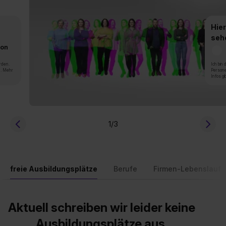
Hier
seh
von
rden.
Ich bin
n. Mehr
Persone
Infos gi
1
/3
freie Ausbildungsplätze
Berufe
Firmen-Lebenslauf
Aktuell schreiben wir leider keine
Ausbildungsplätze aus.