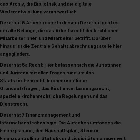
das Archiv, die Bibliothek und die digitale
Wirkung für die Zukunft ganz oder teilweise über unsere
Weiterentwicklung verantwortlich.
Datenschutzerklärung unter dem Punkt „Datenschutz-
Einstellungen“ widerrufen. Weitere Informationen zu den
Dezernat 6 Arbeitsrecht: In diesem Dezernat geht es
einzelnen Cookies findest du durch Klick auf „Details
um alle Belange, die das Arbeitsrecht der kirchlichen
zeigen“. Weitere Informationen:
Datenschutzerklärung
,
Mitarbeiterinnen und Mitarbeiter betrifft. Darüber
Impressum
.
hinaus ist die Zentrale Gehaltsabrechnungsstelle hier
angegliedert.
Dezernat 6a Recht: Hier befassen sich die Juristinnen
und Juristen mit allen Fragen rund um das
Staatskirchenrecht, kirchenrechtliche
Grundsatzfragen, das Kirchenverfassungsrecht,
spezielle kirchenrechtliche Regelungen und das
Dienstrecht.
Dezernat 7 Finanzmanagement und
Informationstechnologie: Die Aufgaben umfassen die
Finanzplanung, den Haushaltsplan, Steuern,
Finanzcontrolling, Statistik und Liquiditätsmanagement