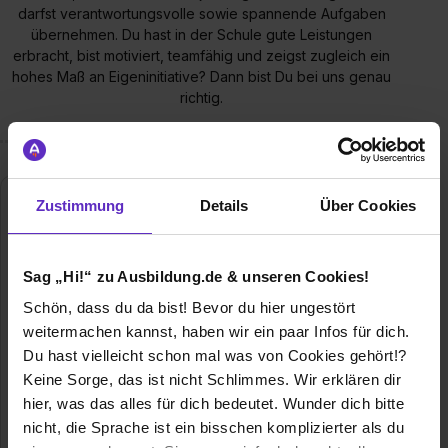
darfst verantwortungsvolle sowie spannende Aufgaben
übernehmen. Du hast in der Schule gute Leistungen
erbracht, bist motiviert, teamfähig und zeigst zugleich ein
hohes Maß an Eigeninitiative? Dann bist Du bei uns genau
richtig.
Zustimmung
Details
Über Cookies
Sag „Hi!“ zu Ausbildung.de & unseren Cookies!
Schön, dass du da bist! Bevor du hier ungestört
weitermachen kannst, haben wir ein paar Infos für dich.
Evangelischer Oberkirchenrat Stuttgart
Du hast vielleicht schon mal was von Cookies gehört!?
(Körperschaft öffentl. Rechts)
Keine Sorge, das ist nicht Schlimmes. Wir erklären dir
hier, was das alles für dich bedeutet. Wunder dich bitte
Rotebühlplatz 10
70173 Stuttgart
nicht, die Sprache ist ein bisschen komplizierter als du