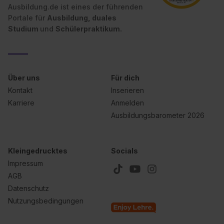
Ausbildung.de ist eines der führenden
Wirkung für die Zukunft ganz oder teilweise über unsere
Portale für
Ausbildung, duales
Datenschutzerklärung unter dem Punkt „Datenschutz-
Studium
und
Schülerpraktikum.
Einstellungen“ widerrufen. Weitere Informationen zu den
einzelnen Cookies findest du durch Klick auf „Details
zeigen“. Weitere Informationen:
Datenschutzerklärung
,
Impressum
.
Über uns
Für dich
Kontakt
Inserieren
Karriere
Anmelden
Ausbildungsbarometer 2026
Kleingedrucktes
Socials
Impressum
AGB
Datenschutz
Nutzungsbedingungen