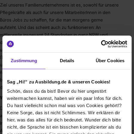
Ziel unseres Familienunternehmens ist es, sowohl für unsere
Pflegekräfte als auch für unsere MitarbeiterInnen in den
Büros Jobs zu schaffen, für die man morgens gerne
aufsteht. Und das scheint auch zu funktionieren: An
mittlerweile insgesamt 24 Standorten in ganz NRW und
drumherum haben wir unsere Niederlassungen, in denen
unsere rund 200 Büro-Feltis, von der Buchhaltung über die
IT bis hin zum Marketing, täglich ihr Bestes geben. Auch
Zustimmung
Details
Über Cookies
unsere rund 1.500 MitarbeiterInnen in der Pflege kommen
nicht von ungefähr – und wir werden stetig mehr. Mittlerweile
bilden wir schon in 6 verschiedenen Berufen aus. Aber um
Sag „Hi!“ zu Ausbildung.de & unseren Cookies!
der beste Ausbilder der Welt zu bleiben, brauchen wir
dich
!
Schön, dass du da bist! Bevor du hier ungestört
Was erwartet dich?
weitermachen kannst, haben wir ein paar Infos für dich.
Du hast vielleicht schon mal was von Cookies gehört!?
Du hast als Azubi bei uns einen festen Modulplan – das heißt
Keine Sorge, das ist nicht Schlimmes. Wir erklären dir
aber nicht, dass du kein Mitspracherecht hast. Deine
hier, was das alles für dich bedeutet. Wunder dich bitte
Interessen und Talente wollen wir fördern. Du machst eine
nicht, die Sprache ist ein bisschen komplizierter als du
Ausbildung zum Personaldienstleistungskaufmann, hast aber