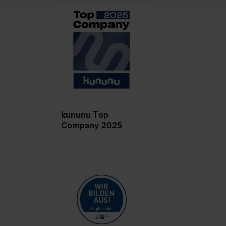
einverstanden, dass dir nach Setzen der Cookies externe
Inhalte (z.B. Videos oder Posts) angezeigt und hierfür
erforderliche personenbezogene Daten an Social Media
Dienste, ggfs. mit Sitz in den USA, übermittelt werden.
Eine Erlaubnis hierfür kannst du auch später noch im
Einzelfall bei dem jeweiligen Inhalt erteilen. Willst du nur
bestimmte Verwendungszwecke zulassen, triff deine
Auswahl über die Checkboxen und klick auf „Auswahl
erlauben“. Die Einwilligung zur Platzierung von Cookies
der Kategorien „Präferenzen“, „Statistiken“ und „Social
kununu Top
Media und Marketing“ umfasst hierbei die Einwilligung
Company 2025
zur Übermittlung deiner Daten in die USA (Art. 49 Abs. 1
S. 1 lit. a) DS-GVO). Die USA verfügen über kein
angemessenes Datenschutzniveau (EuGH – Schrems
II). Du kannst die von dir erteilte Einwilligung jederzeit mit
Wirkung für die Zukunft ganz oder teilweise über unsere
Datenschutzerklärung unter dem Punkt „Datenschutz-
Einstellungen“ widerrufen. Weitere Informationen zu den
einzelnen Cookies findest du durch Klick auf „Details