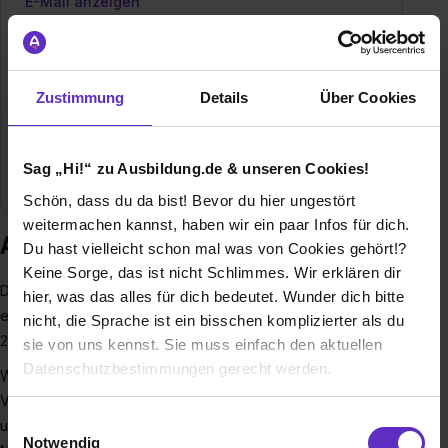
E-Mail anzeigen
Gründungsjahr
1960
Mitarbeiter
190
Zustimmung
Details
Über Cookies
Umsatz
85 Mill. €
Sag „Hi!“ zu Ausbildung.de & unseren Cookies!
Branche
Handel / Gewerbe
Schön, dass du da bist! Bevor du hier ungestört
weitermachen kannst, haben wir ein paar Infos für dich.
Ausbildung bei Gödde GmbH
Du hast vielleicht schon mal was von Cookies gehört!?
Keine Sorge, das ist nicht Schlimmes. Wir erklären dir
Das
Kölner Familienunterneh­men
Gödde ist ein seit 1960
hier, was das alles für dich bedeutet. Wunder dich bitte
erfolg­reicher und unabhängiger Werk­zeughändler mit circa
nicht, die Sprache ist ein bisschen komplizierter als du
220 Mit­arbeiter*innen.
sie von uns kennst. Sie muss einfach den aktuellen
Datenschutzbestimmungen gerecht werden.
Wir verfügen über ein eigenes Vorführ- und
Versuchszentrum sowie ein Logistikzentrum. Wir betreuen
Die Nutzung von Cookies auf Ausbildung.de
Einwilligungsauswahl
und beliefern unsere Kunden in den Regionen südliches
Notwendig