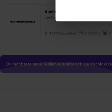
dem Setzen der Cookies und
zu. . In diesem Fall sowie b
Ausbildung Kauffrau/-mann für 
einverstanden, dass dir nach
bei
Gottfried Schultz Automobilhandel
erforderliche personenbezoge
Erlaubnis hierfür kannst du a
Verwendungszwecke zulassen,
40472 Düsseldorf
01.09.2026
1 
Einwilligung zur Platzierung
umfasst hierbei die Einwillig
verfügen über kein angemess
jederzeit mit Wirkung für di
„Datenschutz-Einstellungen“ 
Du möchtest neue Stellen automatisch zugeschickt
„Details zeigen“. Weitere In