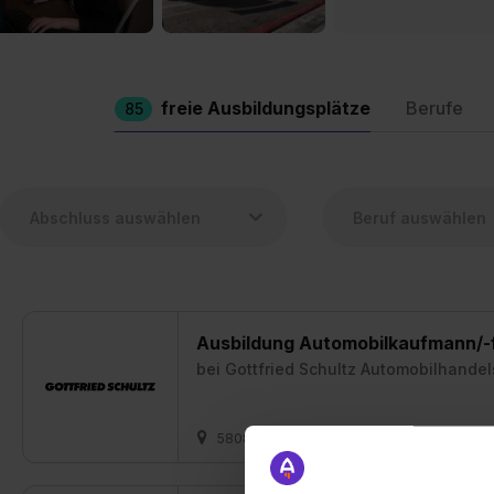
freie Ausbildungsplätze
Berufe
85
Ausbildung Automobilkaufmann/-
bei
Gottfried Schultz Automobilhandel
58089 Hagen + 15 weitere
01.09.202