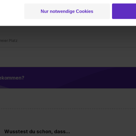
 der Datenverarbeitung für alle genannten Verwendungszweck
ei der separaten Aktivierung von „Social Media und Marketing“ bi
Nur notwendige Cookies
Büromanagement (m/w/d)
 Setzen der Cookies externe Inhalte (z.B. Videos oder Posts) an
s SE
ne Daten an Social Media Dienste, ggfs. mit Sitz in den USA, üb
uch später noch im Einzelfall bei dem jeweiligen Inhalt erteilen. 
 triff deine Auswahl über die Checkboxen und klick auf „Auswa
freier Platz
 von Cookies der Kategorien „Präferenzen“, „Statistiken“ und „So
ung zur Übermittlung deiner Daten in die USA (Art. 49 Abs. 1 S. 
enes Datenschutzniveau (EuGH – Schrems II). Du kannst die von 
e Zukunft ganz oder teilweise über unsere Datenschutzerklärung 
widerrufen. Weitere Informationen zu den einzelnen Cookies find
 bekommen?
formationen:
Datenschutzerklärung
,
Impressum
.
Wusstest du schon, dass...