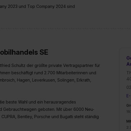
any 2023 und Top Company 2024 sind
obilhandels SE
G
A
fried Schultz der größte private Vertragspartner für
men beschäftigt rund 2.700 Mitarbeiterinnen und
Th
40
nbroich, Hagen, Leverkusen, Solingen, Erkrath,
0
E-
die beste Wahl und ein herausragendes
Gr
 und Gebrauchtwagen geboten. Mit über 6000 Neu-
19
UPRA, Bentley, Porsche und Bugatti steht ständig
Mi
2.