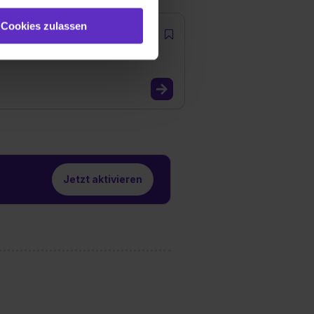
e (ausgenommen „Notwendig“)
st du auch damit
Cookies zulassen
gezeigt und hierfür
ermittelt werden. Eine
Willst du nur bestimmte
hl erlauben“. Die
cial Media und Marketing“
1 lit. a) DS-GVO). Die USA
dir erteilte Einwilligung
unter dem Punkt
est du durch Klick auf
Jetzt aktivieren