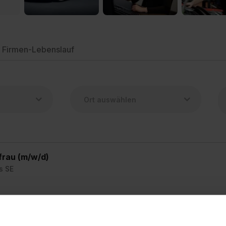
Firmen-Lebenslauf
frau (m/w/d)
s SE
6
41 freie Plätze