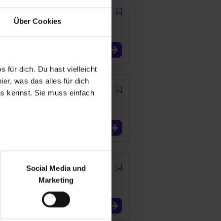
Über Cookies
 für dich. Du hast vielleicht
er, was das alles für dich
uns kennst. Sie muss einfach
r bei Benutzung der
bseite zu analysieren
Social Media und
ür soziale Medien, Werbung
Marketing
und Marketing“). Unsere
 bereitgestellt hast oder die
ookies zulassen“ stimmst du