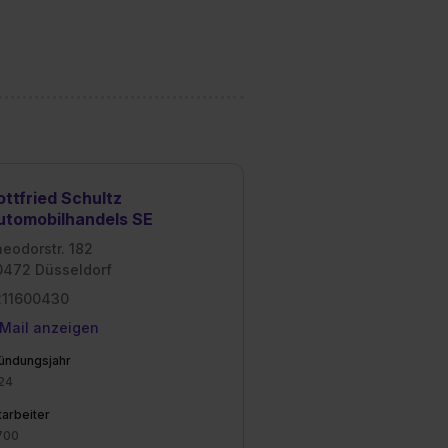
ottfried Schultz
utomobilhandels SE
eodorstr. 182
472 Düsseldorf
211600430
Mail anzeigen
ündungsjahr
24
tarbeiter
700