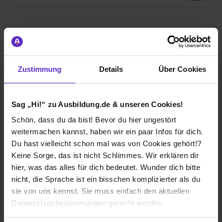
Ausbildung Kaufmann/-frau für Spedition und
Zustimmung
Details
Über Cookies
Logistikdienstleistung (m/w/d)
bei
Große-Vehne Speditions GmbH
Sag „Hi!“ zu Ausbildung.de & unseren Cookies!
70806 Kornwestheim
Schön, dass du da bist! Bevor du hier ungestört
01.09.2026
weitermachen kannst, haben wir ein paar Infos für dich.
4 freie Plätze
Du hast vielleicht schon mal was von Cookies gehört!?
Keine Sorge, das ist nicht Schlimmes. Wir erklären dir
hier, was das alles für dich bedeutet. Wunder dich bitte
nicht, die Sprache ist ein bisschen komplizierter als du
sie von uns kennst. Sie muss einfach den aktuellen
Ausbildung Berufskraftfahrer/in (m/w/d)
Datenschutzbestimmungen gerecht werden.
bei
Große-Vehne Speditions GmbH