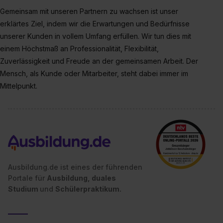
Einstellungen“ widerrufen. Weitere Informationen zu den
Gemeinsam mit unseren Partnern zu wachsen ist unser
einzelnen Cookies findest du durch Klick auf „Details
erklärtes Ziel, indem wir die Erwartungen und Bedürfnisse
zeigen“. Weitere Informationen:
Datenschutzerklärung
,
unserer Kunden in vollem Umfang erfüllen. Wir tun dies mit
Impressum
.
einem Höchstmaß an Professionalität, Flexibilität,
Zuverlässigkeit und Freude an der gemeinsamen Arbeit. Der
Mensch, als Kunde oder Mitarbeiter, steht dabei immer im
Mittelpunkt.
Ausbildung.de ist eines der führenden
Portale für
Ausbildung, duales
Studium
und
Schülerpraktikum.