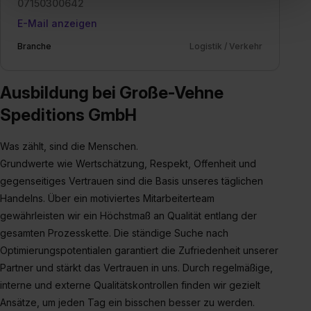
07150300642
„Social Media und Marketing“ bist du auch damit
E-Mail anzeigen
einverstanden, dass dir nach Setzen der Cookies externe
Inhalte (z.B. Videos oder Posts) angezeigt und hierfür
Branche
Logistik / Verkehr
erforderliche personenbezogene Daten an Social Media
Dienste, ggfs. mit Sitz in den USA, übermittelt werden.
Ausbildung bei Große-Vehne
Eine Erlaubnis hierfür kannst du auch später noch im
Speditions GmbH
Einzelfall bei dem jeweiligen Inhalt erteilen. Willst du nur
bestimmte Verwendungszwecke zulassen, triff deine
Auswahl über die Checkboxen und klick auf „Auswahl
Was zählt, sind die Menschen.
erlauben“. Die Einwilligung zur Platzierung von Cookies
Grundwerte wie Wertschätzung, Respekt, Offenheit und
der Kategorien „Präferenzen“, „Statistiken“ und „Social
gegenseitiges Vertrauen sind die Basis unseres täglichen
Media und Marketing“ umfasst hierbei die Einwilligung
Handelns. Über ein motiviertes Mitarbeiterteam
zur Übermittlung deiner Daten in die USA (Art. 49 Abs. 1
gewährleisten wir ein Höchstmaß an Qualität entlang der
S. 1 lit. a) DS-GVO). Die USA verfügen über kein
gesamten Prozesskette. Die ständige Suche nach
angemessenes Datenschutzniveau (EuGH – Schrems
Optimierungspotentialen garantiert die Zufriedenheit unserer
II). Du kannst die von dir erteilte Einwilligung jederzeit mit
Partner und stärkt das Vertrauen in uns. Durch regelmäßige,
Wirkung für die Zukunft ganz oder teilweise über unsere
interne und externe Qualitätskontrollen finden wir gezielt
Datenschutzerklärung unter dem Punkt „Datenschutz-
Ansätze, um jeden Tag ein bisschen besser zu werden.