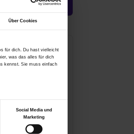
Jetzt aktivieren
Über Cookies
C Hagemann GmbH & Co.
 für dich. Du hast vielleicht
G
er, was das alles für dich
ohmstrasse 18
uns kennst. Sie muss einfach
1079 Hamburg
4940766007884
Mail anzeigen
ündungsjahr
r bei Benutzung der
69
bseite zu analysieren
Social Media und
tarbeiter
ür soziale Medien, Werbung
0
Marketing
und Marketing“). Unsere
anche
 bereitgestellt hast oder die
ugewerbe / Architektur