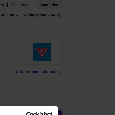
den
Für Lehrer
Anmelden
Studium
Schülerpraktikum
Stellen finden
Unternehmen abonnieren