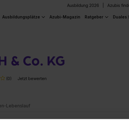
Ausbildung 2026
Azubis fin
Ausbildungsplätze
Azubi-Magazin
Ratgeber
Duales 
 & Co. KG
(0)
Jetzt bewerten
en-Lebenslauf