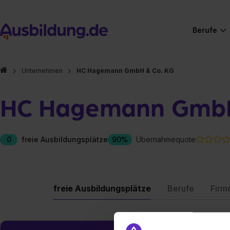
Berufe
Unternehmen
HC Hagemann GmbH & Co. KG
HC Hagemann GmbH
0
freie Ausbildungsplätze
90%
Übernahmequote
freie Ausbildungsplätze
Berufe
Firm