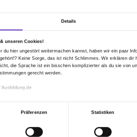
 bekommen?
Details
o. KG
 & unseren Cookies!
H
 du hier ungestört weitermachen kannst, haben wir ein paar Infos
K
rten Mitarbeitern. Unser mittelständisches
hört!? Keine Sorge, das ist nicht Schlimmes. Wir erklären dir hi
urbau, Hochbau, Wasser- und Hafenbau sowie
Bl
icht, die Sprache ist ein bisschen komplizierter als du sie von 
2
estimmungen gerecht werden.
+
E-
 Ausbildung.de
Gr
echnischen Funktion unserer Webseite („Notwendig“), um von di
18
lungen zu speichern ( „Präferenzen“), die Zugriffe auf unsere We
Präferenzen
Statistiken
Mi
ionen zu deiner Verwendung unserer Website an unsere Partner f
20
und um Inhalte und Anzeigen zu personalisieren („Social Media 
Br
tionen möglicherweise mit weiteren Daten zusammen, die du ihnen
Ba