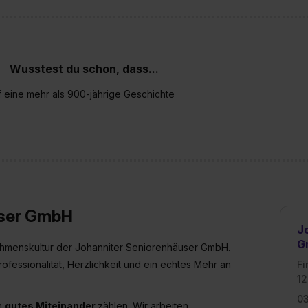
Wusstest du schon, dass...
uf eine mehr als 900-jährige Geschichte
user GmbH
J
G
hmenskultur der Johanniter Seniorenhäuser GmbH.
ofessionalität, Herzlichkeit und ein echtes Mehr an
Fi
12
0
n
gutes Miteinander
zählen. Wir arbeiten