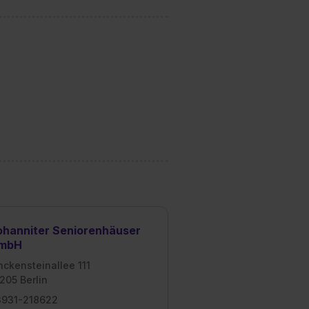
ohanniter Seniorenhäuser
mbH
nckensteinallee 111
205 Berlin
3931-218622