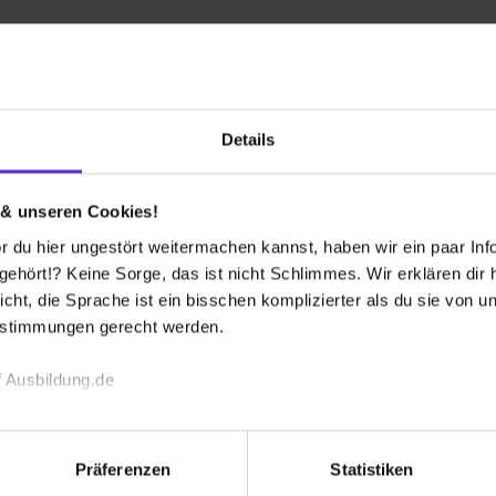
e Plätze
Details
enten (m/w/d)
 & unseren Cookies!
 du hier ungestört weitermachen kannst, haben wir ein paar Infos
r Platz
hört!? Keine Sorge, das ist nicht Schlimmes. Wir erklären dir hi
icht, die Sprache ist ein bisschen komplizierter als du sie von 
 zur Pflegefachfrau (m/w/d)
estimmungen gerecht werden.
 Ausbildung.de
r Platz
echnischen Funktion unserer Webseite („Notwendig“), um von di
lungen zu speichern ( „Präferenzen“), die Zugriffe auf unsere We
Präferenzen
Statistiken
ionen zu deiner Verwendung unserer Website an unsere Partner f