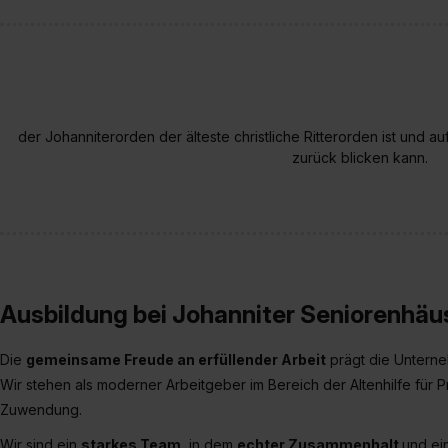
der Johanniterorden der älteste christliche Ritterorden ist und a
zurück blicken kann.
Ausbildung bei Johanniter Seniorenhä
Die
gemeinsame Freude an erfüllender Arbeit
prägt die Unterne
Wir stehen als moderner Arbeitgeber im Bereich der Altenhilfe für Pr
Zuwendung.
Wir sind ein
starkes Team
, in dem
echter Zusammenhalt
und ei