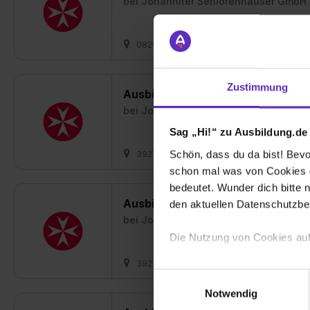
bei
Johanniter Seniorenhäuser GmbH
08294 Lößnitz
01.09.2026
2 frei
Zustimmung
Ausbildung zum Pflegefachassist
bei
Johanniter Seniorenhäuser GmbH
Sag „Hi!“ zu Ausbildung.de
Schön, dass du da bist! Bevor
39279 Loburg
01.09.2026
1 freie
schon mal was von Cookies ge
bedeutet. Wunder dich bitte n
Ausbildung zum Pflegefachmann /
den aktuellen Datenschutzb
bei
Johanniter Seniorenhäuser GmbH
Die Nutzung von Cookies auf
39279 Loburg
01.09.2026
1 freie
Wir verwenden Cookies zur t
Einwilligungsauswahl
Webseite getroffenen Einstel
Notwendig
(„Statistiken“), um Informat