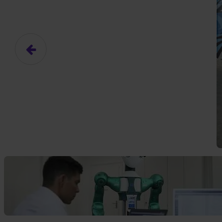
Das hier ist ein Platzhalter für
frei.
Ja, ich erlaube die ext
Ich bin damit einverstanden, dass
an Drittplattformen übermittelt werd