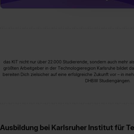
Einwilligung zur Platzierung
umfasst hierbei die Einwillig
verfügen über kein angemess
jederzeit mit Wirkung für di
„Datenschutz-Einstellungen“ 
„Details zeigen“. Weitere In
das KIT nicht nur über 22.000 Studierende, sondern auch mehr als 
größten Arbeitgeber in der Technologieregion Karlsruhe bildet das
bereiten Dich zielsicher auf eine erfolgreiche Zukunft vor – in me
DHBW Studiengängen.
Ausbildung bei Karlsruher Institut für T