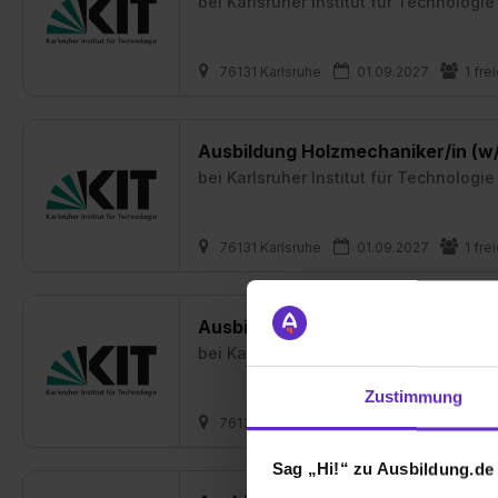
bei
Karlsruher Institut für Technologie
76131 Karlsruhe
01.09.2027
1 fre
Ausbildung Holzmechaniker/in (w
bei
Karlsruher Institut für Technologie
76131 Karlsruhe
01.09.2027
1 fre
Ausbildung Biologielaborant/in (w
bei
Karlsruher Institut für Technologie
Zustimmung
76131 Karlsruhe
01.09.2027
1 fre
Sag „Hi!“ zu Ausbildung.de