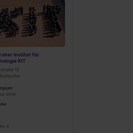
ruher Institut für
nologie KIT
rstraße 12
 Karlsruhe
ngsjahr
ober 2009
iter
z
Mio. €