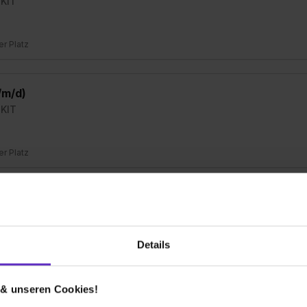
 KIT
ier Platz
/m/d)
 KIT
ier Platz
/m/d)
 KIT
Details
ier Platz
 & unseren Cookies!