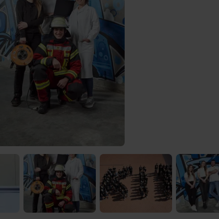
 Video-Content von YouTube. Neugierig? Dann schalte die Inhalte jetzt
ernen Inhalte von YouTube.
 mir die externen Inhalte angezeigt werden. Personenbezogene Daten könne
en. Mehr Infos gibt es in der
Datenschutzerklärung
.