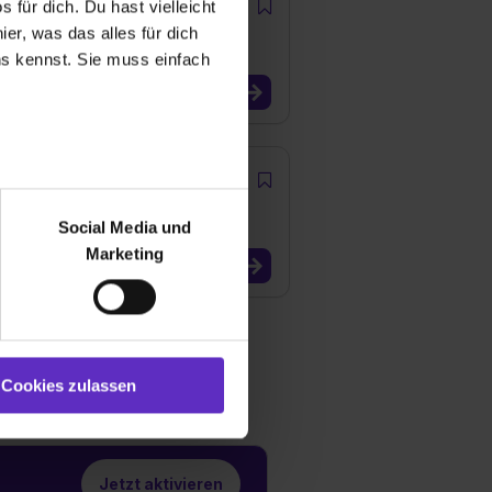
/m/d)
 für dich. Du hast vielleicht
er, was das alles für dich
uns kennst. Sie muss einfach
r bei Benutzung der
bseite zu analysieren
Social Media und
ür soziale Medien, Werbung
Marketing
und Marketing“). Unsere
 bereitgestellt hast oder die
ookies zulassen“ stimmst du
e (ausgenommen „Notwendig“)
st du auch damit
Cookies zulassen
gezeigt und hierfür
ermittelt werden. Eine
Willst du nur bestimmte
hl erlauben“. Die
Jetzt aktivieren