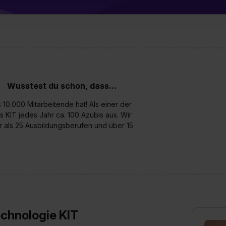
 von Cookies der Kategorien „Präferenzen“, „Statistiken“ und „So
ung zur Übermittlung deiner Daten in die USA (Art. 49 Abs. 1 S. 
enes Datenschutzniveau (EuGH – Schrems II). Du kannst die von 
e Zukunft ganz oder teilweise über unsere Datenschutzerklärung 
widerrufen. Weitere Informationen zu den einzelnen Cookies find
formationen:
Datenschutzerklärung
,
Impressum
.
Wusstest du schon, dass...
10.000 Mitarbeitende hat! Als einer der
 KIT jedes Jahr ca. 100 Azubis aus. Wir
hr als 25 Ausbildungsberufen und über 15
echnologie KIT