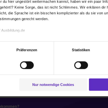
designer/in für Maschinen- und Anlagenkonstruktion (w
 du hier ungestört weitermachen kannst, haben wir ein paar Infos
 KIT
hört!? Keine Sorge, das ist nicht Schlimmes. Wir erklären dir hi
icht, die Sprache ist ein bisschen komplizierter als du sie von 
estimmungen gerecht werden.
ier Platz
 Ausbildung.de
t Schwerpunkt Asphalttechnik (w/m/d)
echnischen Funktion unserer Webseite („Notwendig“), um von di
 KIT
lungen zu speichern ( „Präferenzen“), die Zugriffe auf unsere We
Präferenzen
Statistiken
ionen zu deiner Verwendung unserer Website an unsere Partner f
und um Inhalte und Anzeigen zu personalisieren („Social Media 
ier Platz
tionen möglicherweise mit weiteren Daten zusammen, die du ihnen
g der Dienste gesammelt haben. Durch Klick auf den Button „C
Weitere Ergebnisse laden
 der Datenverarbeitung für alle genannten Verwendungszweck
ei der separaten Aktivierung von „Social Media und Marketing“ bi
Nur notwendige Cookies
 Setzen der Cookies externe Inhalte (z.B. Videos oder Posts) an
ne Daten an Social Media Dienste, ggfs. mit Sitz in den USA, üb
uch später noch im Einzelfall bei dem jeweiligen Inhalt erteilen. 
 triff deine Auswahl über die Checkboxen und klick auf „Auswa
 bekommen?