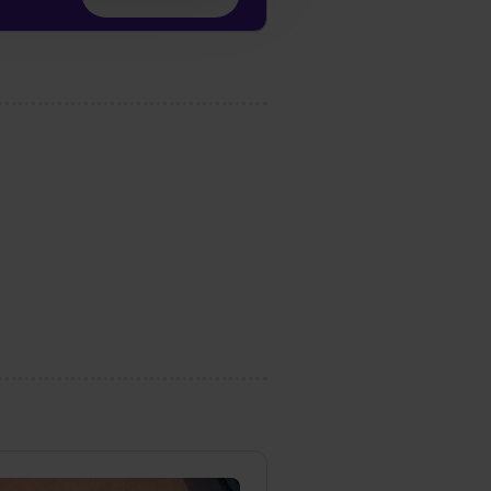
cial Media und Marketing“
1 lit. a) DS-GVO). Die USA
dir erteilte Einwilligung
unter dem Punkt
est du durch Klick auf