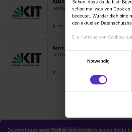
Ausbildung Technische/r Produkt
Schön, dass du da bist! Bevor
bei
Karlsruher Institut für Technologie
schon mal was von Cookies ge
bedeutet. Wunder dich bitte n
den aktuellen Datenschutzb
76131 Karlsruhe
01.09.2027
1 fre
Die Nutzung von Cookies auf
Ausbildung Baustoffprüfer/in mi
Wir verwenden Cookies zur t
Einwilligungsauswahl
bei
Karlsruher Institut für Technologie
Webseite getroffenen Einstel
Notwendig
(„Statistiken“), um Informat
und Analysen weiterzugeben 
76131 Karlsruhe
01.09.2027
1 fre
Partner führen diese Informa
sie im Rahmen deiner Nutzun
dem Setzen der Cookies und
zu. . In diesem Fall sowie b
einverstanden, dass dir nach
erforderliche personenbezoge
Erlaubnis hierfür kannst du a
Verwendungszwecke zulassen,
Du möchtest neue Stellen automatisch zugeschickt