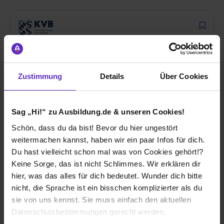
Ausbildung zum Kaufmann (m/w/d) für
Büromanagement
Zustimmung
Details
Über Cookies
bei
Kassenärztliche Vereinigung Bayerns (KVB)
München
Sag „Hi!“ zu Ausbildung.de & unseren Cookies!
01.09.2027
Schön, dass du da bist! Bevor du hier ungestört
1 freier Platz
weitermachen kannst, haben wir ein paar Infos für dich.
Du hast vielleicht schon mal was von Cookies gehört!?
Keine Sorge, das ist nicht Schlimmes. Wir erklären dir
hier, was das alles für dich bedeutet. Wunder dich bitte
nicht, die Sprache ist ein bisschen komplizierter als du
Duales Studium BWL-
sie von uns kennst. Sie muss einfach den aktuellen
Gesundheitsmanagement (m/w/d)
Datenschutzbestimmungen gerecht werden.
bei
Kassenärztliche Vereinigung Bayerns (KVB)