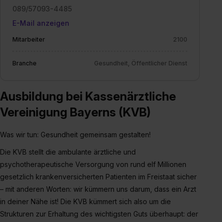
Einstellungen“ widerrufen. Weitere Informationen zu den
089/57093-4485
einzelnen Cookies findest du durch Klick auf „Details
E-Mail anzeigen
zeigen“. Weitere Informationen:
Datenschutzerklärung
,
Mitarbeiter
2100
Impressum
.
Branche
Gesundheit, Öffentlicher Dienst
Ausbildung bei Kassenärztliche
Vereinigung Bayerns (KVB)
Was wir tun: Gesundheit gemeinsam gestalten!
Die KVB stellt die ambulante ärztliche und
psychotherapeutische Versorgung von rund elf Millionen
gesetzlich krankenversicherten Patienten im Freistaat sicher
– mit anderen Worten: wir kümmern uns darum, dass ein Arzt
in deiner Nähe ist! Die KVB kümmert sich also um die
Strukturen zur Erhaltung des wichtigsten Guts überhaupt: der