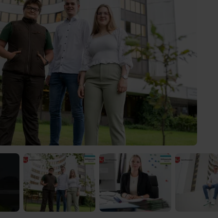
 Video-Content von YouTube. Neugierig? Dann schalte die Inhalte jetzt
ernen Inhalte von YouTube.
 mir die externen Inhalte angezeigt werden. Personenbezogene Daten könne
en. Mehr Infos gibt es in der
Datenschutzerklärung
.