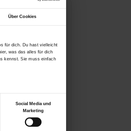
Über Cookies
 für dich. Du hast vielleicht
er, was das alles für dich
uns kennst. Sie muss einfach
s Dithmarschen
ner Str. 30
 Heide
971232
r bei Benutzung der
l anzeigen
bseite zu analysieren
Social Media und
iter
ür soziale Medien, Werbung
Marketing
und Marketing“). Unsere
e
 bereitgestellt hast oder die
rbe / Architektur, Dienstleistung,
ookies zulassen“ stimmst du