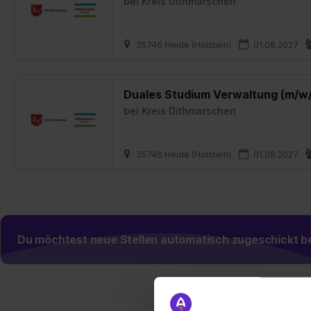
bei
Kreis Dithmarschen
25746 Heide (Holstein)
01.08.2027
Duales Studium Verwaltung (m/w
bei
Kreis Dithmarschen
25746 Heide (Holstein)
01.08.2027
Du möchtest neue Stellen automatisch zugeschickt