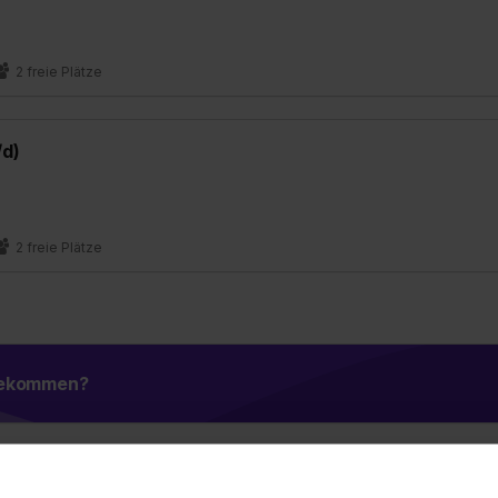
2 freie Plätze
/d)
2 freie Plätze
 bekommen?