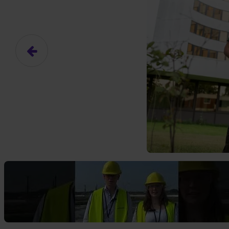
Das hier ist ein Platzhalter für
frei.
Ja, ich erlaube die ext
Ich bin damit einverstanden, dass
an Drittplattformen übermittelt werd