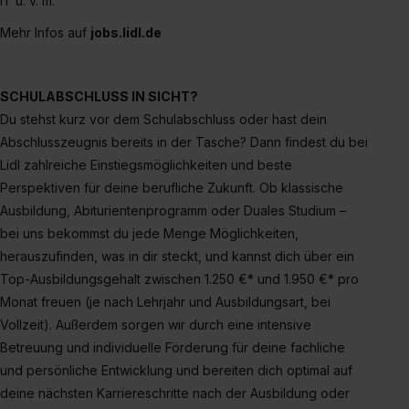
IT u. v. m.
zeigen“. Weitere Informationen:
Datenschutzerklärung
,
Impressum
.
Mehr Infos auf
jobs.lidl.de
SCHULABSCHLUSS IN SICHT?
Du stehst kurz vor dem Schulabschluss oder hast dein
Abschlusszeugnis bereits in der Tasche? Dann findest du bei
Lidl zahlreiche Einstiegsmöglichkeiten und beste
Perspektiven für deine berufliche Zukunft. Ob klassische
Ausbildung, Abiturientenprogramm oder Duales Studium –
bei uns bekommst du jede Menge Möglichkeiten,
herauszufinden, was in dir steckt, und kannst dich über ein
Top-Ausbildungsgehalt zwischen 1.250 €* und 1.950 €* pro
Monat freuen (je nach Lehrjahr und Ausbildungsart, bei
Vollzeit). Außerdem sorgen wir durch eine intensive
Betreuung und individuelle Förderung für deine fachliche
und persönliche Entwicklung und bereiten dich optimal auf
deine nächsten Karriereschritte nach der Ausbildung oder