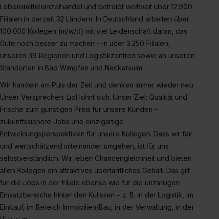
Lebensmitteleinzelhandel und betreibt weltweit über 12.900
Inhalte (z.B. Videos oder Posts) angezeigt und hierfür
Filialen in derzeit 32 Ländern. In Deutschland arbeiten über
erforderliche personenbezogene Daten an Social Media
100.000 Kollegen (m/w/d) mit viel Leidenschaft daran, das
Dienste, ggfs. mit Sitz in den USA, übermittelt werden.
Gute noch besser zu machen ­– in über 3.250 Filialen,
Eine Erlaubnis hierfür kannst du auch später noch im
unseren 39 Regionen und Logistikzentren sowie an unseren
Einzelfall bei dem jeweiligen Inhalt erteilen. Willst du nur
Standorten in Bad Wimpfen und Neckarsulm.
bestimmte Verwendungszwecke zulassen, triff deine
Auswahl über die Checkboxen und klick auf „Auswahl
Wir handeln am Puls der Zeit und denken immer wieder neu.
erlauben“. Die Einwilligung zur Platzierung von Cookies
Unser Versprechen: Lidl lohnt sich. Unser Ziel: Qualität und
der Kategorien „Präferenzen“, „Statistiken“ und „Social
Frische zum günstigen Preis für unsere Kunden –
Media und Marketing“ umfasst hierbei die Einwilligung
zukunftssichere Jobs und einzigartige
zur Übermittlung deiner Daten in die USA (Art. 49 Abs. 1
Entwicklungsperspektiven für unsere Kollegen. Dass wir fair
S. 1 lit. a) DS-GVO). Die USA verfügen über kein
und wertschätzend miteinander umgehen, ist für uns
angemessenes Datenschutzniveau (EuGH – Schrems
selbstverständlich. Wir leben Chancengleichheit und bieten
II). Du kannst die von dir erteilte Einwilligung jederzeit mit
allen Kollegen ein attraktives übertarifliches Gehalt. Das gilt
Wirkung für die Zukunft ganz oder teilweise über unsere
für die Jobs in der Filiale ebenso wie für die unzähligen
Datenschutzerklärung unter dem Punkt „Datenschutz-
Einsatzbereiche hinter den Kulissen – z. B. in der Logistik, im
Einstellungen“ widerrufen. Weitere Informationen zu den
Einkauf, im Bereich Immobilien/Bau, in der Verwaltung, in der
einzelnen Cookies findest du durch Klick auf „Details