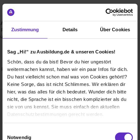
Wusstest du schon, dass...
Alle Nachwuchskräfte in unserem Arbeitsleben eine wichtige
Zustimmung
Details
Über Cookies
Rolle spielen und schon früh verantwortungsvolle Aufgaben
übernehmen? Auszubildende im Verkauf haben zum Beispiel
die Möglichkeit, bereits während der Ausbildung für zwei
Wochen eine eigene Filiale zu leiten - von der
Sag „Hi!“ zu Ausbildung.de & unseren Cookies!
Warenbestellung über die Personalplanung bis zum
Schön, dass du da bist! Bevor du hier ungestört
Kassenabschluss. Duale Studenten bereiten sich auf die
weitermachen kannst, haben wir ein paar Infos für dich.
Führungsaufgaben vor oder reisen auch mal ins Ausland (je
nach Studiengang).
Du hast vielleicht schon mal was von Cookies gehört!?
Keine Sorge, das ist nicht Schlimmes. Wir erklären dir
hier, was das alles für dich bedeutet. Wunder dich bitte
nicht, die Sprache ist ein bisschen komplizierter als du
sie von uns kennst. Sie muss einfach den aktuellen
Datenschutzbestimmungen gerecht werden.
Die Nutzung von Cookies auf Ausbildung.de
Einwilligungsauswahl
Notwendig