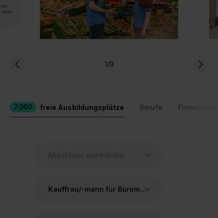
rden.
n. Mehr
1
/9
7.060
freie Ausbildungsplätze
Berufe
Firmen-Leb
Kauffrau/-mann für Büromanagement