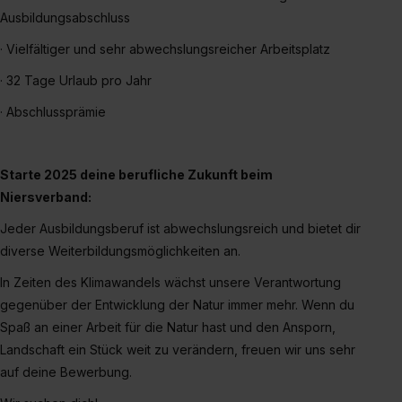
Ausbildungsabschluss
S. 1 lit. a) DS-GVO). Die USA verfügen über kein
angemessenes Datenschutzniveau (EuGH – Schrems
· Vielfältiger und sehr abwechslungsreicher Arbeitsplatz
II). Du kannst die von dir erteilte Einwilligung jederzeit mit
· 32 Tage Urlaub pro Jahr
Wirkung für die Zukunft ganz oder teilweise über unsere
Datenschutzerklärung unter dem Punkt „Datenschutz-
· Abschlussprämie
Einstellungen“ widerrufen. Weitere Informationen zu den
einzelnen Cookies findest du durch Klick auf „Details
zeigen“. Weitere Informationen:
Datenschutzerklärung
,
Starte 2025 deine berufliche Zukunft beim
Impressum
.
Niersverband:
Jeder Ausbildungsberuf ist abwechslungsreich und bietet dir
diverse Weiterbildungsmöglichkeiten an.
In Zeiten des Klimawandels wächst unsere Verantwortung
gegenüber der Entwicklung der Natur immer mehr. Wenn du
Spaß an einer Arbeit für die Natur hast und den Ansporn,
Landschaft ein Stück weit zu verändern, freuen wir uns sehr
auf deine Bewerbung.