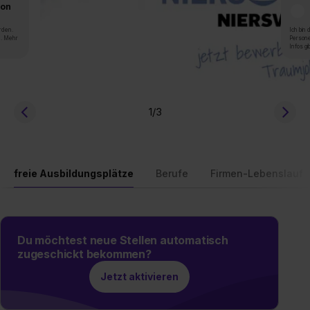
von
rden.
Ich bin
n. Mehr
Persone
Infos gi
1
/3
freie Ausbildungsplätze
Berufe
Firmen-Lebenslauf
Du möchtest neue Stellen automatisch
zugeschickt bekommen?
Jetzt aktivieren