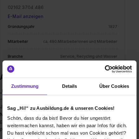
02162 3704 486
E-Mail anzeigen
Gründungsjahr
1927
Mitarbeiter
ca. 490 Mitarbeiterinnen und Mitarbeiter
Branche
Service, Recycling und Wasser
Ausbildung bei NIERSVERBAND
Zustimmung
Details
Über Cookies
„Unsere Natur braucht jemanden, dem sie am Herzen liegt!“
– mit diesem Motto sorgt der Niersverband seit über 90
Jahren dafür, dass die Niers ein sauberes Gewässer ist. Die
Sag „Hi!“ zu Ausbildung.de & unseren Cookies!
Niers prägt die Niederreihnische Landschaft, ist ein
Schön, dass du da bist! Bevor du hier ungestört
Erholungsgebiet für den Menschen und schenkt Tieren und
weitermachen kannst, haben wir ein paar Infos für dich.
Pflanzen einen abwechslungsreichen Lebensraum.
Du hast vielleicht schon mal was von Cookies gehört!?