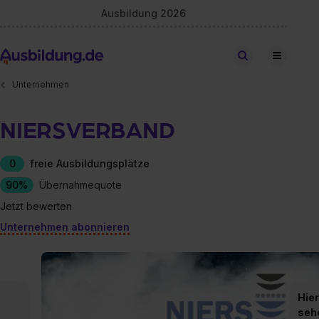
Ausbildung 2026
Stellen finden
Unternehmen
NIERSVERBAND
0
freie Ausbildungsplätze
90%
Übernahmequote
Jetzt bewerten
Unternehmen abonnieren
Hier
seh