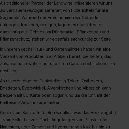
zur Übermittlung deiner Daten in die USA (Art. 49 Abs. 1
Als traditioneller Partner der Landwirte präsentieren wir uns
S. 1 lit. a) DS-GVO). Die USA verfügen über kein
als vertrauenswürdiger Lieferant von Futtermitteln für alle
angemessenes Datenschutzniveau (EuGH – Schrems
Segmente. Während der Ernte nehmen wir Getreide
II). Du kannst die von dir erteilte Einwilligung jederzeit mit
entgegen, trocknen, reinigen, lagern es und liefern es
Wirkung für die Zukunft ganz oder teilweise über unsere
ganzjährig aus. Geht es um Düngemittel, Pflanzenbau und
Datenschutzerklärung unter dem Punkt „Datenschutz-
Pflanzenschutz, stehen wir ebenfalls sachkundig zur Seite.
Einstellungen“ widerrufen. Weitere Informationen zu den
In unseren sechs Haus- und Gartenmärkten halten wir eine
einzelnen Cookies findest du durch Klick auf „Details
Vielzahl von Produkten und Artikeln bereit, die helfen, das
zeigen“. Weitere Informationen:
Datenschutzerklärung
,
Impressum
.
Zuhause noch wohnlicher und ihren Garten noch schöner zu
gestalten.
An unseren eigenen Tankstellen in Telgte, Ostbevern,
Emsdetten, Everswinkel, Alverskirchen und Albersloh kann
bequem mit EC-Karte oder, sogar rund um die Uhr, mit der
Raiffeisen-Verbundkarte tanken.
Geht es um Baustoffe, bieten wir alles, was das Herz begehrt
– vom Keller bis zum Dach. Angefangen von Pflaster und
Naturstein, über Zement und hydraulischen Kalk bis hin zu