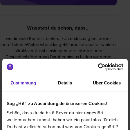
Wusstest du schon, dass...
wir dir viele Benefits bieten... -Unterstützung bei deiner
beruflichen -Weiterentwicklung -Mitarbeiterrabatte -weitere
attraktiver Zusatzleistungen wie Jobbike oder
Gesundheitsförderung Darüber hinaus bilden wir gerne
Leute aus, um Sie auch zukünftig im Unternehmen zu
beschäftigen. Sprich deine Übernahmechancen nach
erfolgreichem Abschluss sind äußerst gut!
Zustimmung
Details
Über Cookies
Sag „Hi!“ zu Ausbildung.de & unseren Cookies!
Schön, dass du da bist! Bevor du hier ungestört
weitermachen kannst, haben wir ein paar Infos für dich.
Du hast vielleicht schon mal was von Cookies gehört!?