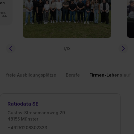
von
rden.
n. Mehr
1
/12
freie Ausbildungsplätze
Berufe
Firmen-Lebenslauf
Ratiodata SE
Gustav-Stresemannweg 29
48155 Münster
+49251208302333