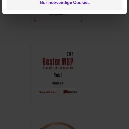
Nur notwendige Cookies
zulassen“ stimmst du dem Setzen der Cookies und der
Datenverarbeitung für alle genannten
Verwendungszwecke (ausgenommen „Notwendig“) zu. .
In diesem Fall sowie bei der separaten Aktivierung von
„Social Media und Marketing“ bist du auch damit
einverstanden, dass dir nach Setzen der Cookies externe
Inhalte (z.B. Videos oder Posts) angezeigt und hierfür
erforderliche personenbezogene Daten an Social Media
Dienste, ggfs. mit Sitz in den USA, übermittelt werden.
Eine Erlaubnis hierfür kannst du auch später noch im
Einzelfall bei dem jeweiligen Inhalt erteilen. Willst du nur
bestimmte Verwendungszwecke zulassen, triff deine
Auswahl über die Checkboxen und klick auf „Auswahl
erlauben“. Die Einwilligung zur Platzierung von Cookies
der Kategorien „Präferenzen“, „Statistiken“ und „Social
Media und Marketing“ umfasst hierbei die Einwilligung
zur Übermittlung deiner Daten in die USA (Art. 49 Abs. 1
S. 1 lit. a) DS-GVO). Die USA verfügen über kein
angemessenes Datenschutzniveau (EuGH – Schrems