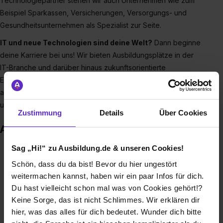
Technologiepartner stehen wir auch Unternehmen wie zum
Beispiel Sparkassen, Versicherungen, Versorgungs- und
Gesundheitsunternehmen als Spezialist zur Seite.
IT und neue Technologien sind deine Welt?
Dann beginne
deine Karriere bei uns! Wir bieten Ausbildungsplätze in der
IT-Branche und darüber hinaus zukunftsorientierte
Entwicklungschancen.
Interessiert?
Dann freuen wir uns
auf deine Online-Bewerbung mit Anschreiben, Lebenslauf
und Zeugnissen unter
www.ratiodata.de/karriere.
Zustimmung
Details
Über Cookies
Auszeichnungen
Sag „Hi!“ zu Ausbildung.de & unseren Cookies!
Schön, dass du da bist! Bevor du hier ungestört
weitermachen kannst, haben wir ein paar Infos für dich.
Du hast vielleicht schon mal was von Cookies gehört!?
Keine Sorge, das ist nicht Schlimmes. Wir erklären dir
hier, was das alles für dich bedeutet. Wunder dich bitte