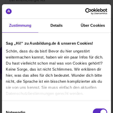
50283 Köln
31.08.2026
Zustimmung
Details
Über Cookies
1 freier Platz
Sag „Hi!“ zu Ausbildung.de & unseren Cookies!
Schön, dass du da bist! Bevor du hier ungestört
Du möchtest neue Stellen automatisch
weitermachen kannst, haben wir ein paar Infos für dich.
zugeschickt bekommen?
Du hast vielleicht schon mal was von Cookies gehört!?
Jetzt aktivieren
Keine Sorge, das ist nicht Schlimmes. Wir erklären dir
hier, was das alles für dich bedeutet. Wunder dich bitte
nicht, die Sprache ist ein bisschen komplizierter als du
sie von uns kennst. Sie muss einfach den aktuellen
Datenschutzbestimmungen gerecht werden.
RheinEnergie AG
Parkgürtel 24
Die Nutzung von Cookies auf Ausbildung.de
Einwilligungsauswahl
50823 Köln
Notwendig