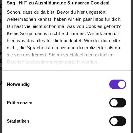
Sag „Hi!“ zu Ausbildung.de & unseren Cookies!
Enkel bis zur Großmutter – und natürlich auch allen Gästen
Schön, dass du da bist! Bevor du hier ungestört
unserer Stadt eine bestmögliche Versorgung und
weitermachen kannst, haben wir ein paar Infos für dich.
besondere Lebensqualität ermöglichen. Sinnvoller kann
Du hast vielleicht schon mal was von Cookies gehört!?
arbeiten kaum sein! Meinen die, die es wissen müssen: Dein
Keine Sorge, das ist nicht Schlimmes. Wir erklären dir
zukünftiges Kollegium bei der Stadt. Also sag auch du bald
hier, was das alles für dich bedeutet. Wunder dich bitte
»
Ich bin bei der Stadt
«!
nicht, die Sprache ist ein bisschen komplizierter als du
Bewirb dich jetzt ausschließlich über unser Online-
sie von uns kennst. Sie muss einfach den aktuellen
Bewerbungsformular auf die freien Ausbildungsplatz- und
Datenschutzbestimmungen gerecht werden.
Studienangebote.
Die Nutzung von Cookies auf Ausbildung.de
Einwilligungsauswahl
Auszeichnungen
Notwendig
Wir verwenden Cookies zur technischen Funktion
unserer Webseite („Notwendig“), um von dir bei
Präferenzen
Benutzung der Webseite getroffenen Einstellungen zu
speichern ( „Präferenzen“), die Zugriffe auf unsere
Webseite zu analysieren („Statistiken“), um
Statistiken
Informationen zu deiner Verwendung unserer Website an