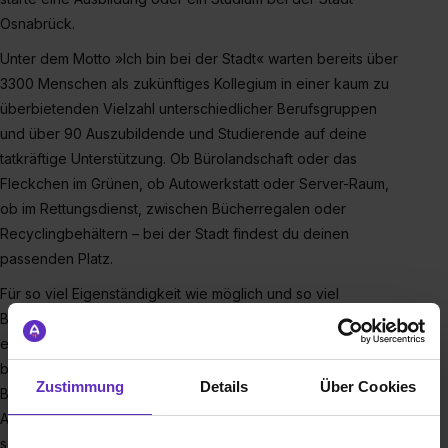
Osnabrück.
Unter dem Motto »Ich bin bei der Stadt« warten bereits über
3300 Menschen als zukünftiges Kollegium in einer kaum zu
überbietenden Vielzahl unterschiedlicher Berufsgruppen
und über 90 Auszubildende und Studierende auf deine
tatkräftige Unterstützung. Ob Bürolandschaft oder das
Fleckchen im Grünen, ob Autowerkstatt oder Server-Raum,
ob im Rettungsdienst, zwischen Bücherregalen oder
Recyclingbehältern – bei der Stadt findest du deinen
passenden Platz.
Für so viel Eigenständigkeit wie möglich und so viel
Betreuung wie nötig sorgt dabei unser umfangreiches und
erfahrenes Team an Ausbilderinnen und Ausbildern –
bestehend aus jungen und jung gebliebenen Fachkräften.
Zustimmung
Details
Über Cookies
Bei der Stadt findest du eine vielseitige, familienfreundliche
Arbeitgeberin mit einem tollen Arbeitsklima in den Teams
sowie Aufgaben, die allen Bürgerinnen und Bürgern – vom