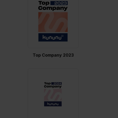
Auswahl über die Checkboxen und klick auf „Auswahl
erlauben“. Die Einwilligung zur Platzierung von Cookies
der Kategorien „Präferenzen“, „Statistiken“ und „Social
Media und Marketing“ umfasst hierbei die Einwilligung
zur Übermittlung deiner Daten in die USA (Art. 49 Abs. 1
S. 1 lit. a) DS-GVO). Die USA verfügen über kein
angemessenes Datenschutzniveau (EuGH – Schrems
II). Du kannst die von dir erteilte Einwilligung jederzeit mit
Wirkung für die Zukunft ganz oder teilweise über unsere
Top Company 2023
Datenschutzerklärung unter dem Punkt „Datenschutz-
Einstellungen“ widerrufen. Weitere Informationen zu den
einzelnen Cookies findest du durch Klick auf „Details
zeigen“. Weitere Informationen:
Datenschutzerklärung
,
Impressum
.