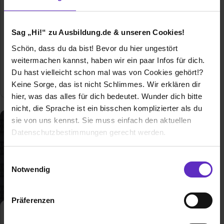
hier freie Ausbildungsplätze und
Erfahrungsberichte für das Duale
Studium Soziale Arbeit
Sag „Hi!“ zu Ausbildung.de & unseren Cookies!
Allgemeine Infos zum Ausbildungsberuf
Schön, dass du da bist! Bevor du hier ungestört
weitermachen kannst, haben wir ein paar Infos für dich.
Du hast vielleicht schon mal was von Cookies gehört!?
1 freie Ausbildungsstelle
Keine Sorge, das ist nicht Schlimmes. Wir erklären dir
hier, was das alles für dich bedeutet. Wunder dich bitte
nicht, die Sprache ist ein bisschen komplizierter als du
sie von uns kennst. Sie muss einfach den aktuellen
Datenschutzbestimmungen gerecht werden.
Die Nutzung von Cookies auf Ausbildung.de
Einwilligungsauswahl
Notwendig
Wir verwenden Cookies zur technischen Funktion
unserer Webseite („Notwendig“), um von dir bei
Präferenzen
Benutzung der Webseite getroffenen Einstellungen zu
speichern ( „Präferenzen“), die Zugriffe auf unsere
Bauzeichner:in