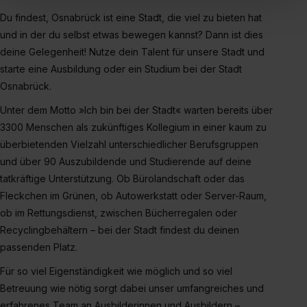
„Social Media und Marketing“ bist du auch damit
Du findest, Osnabrück ist eine Stadt, die viel zu bieten hat
einverstanden, dass dir nach Setzen der Cookies externe
und in der du selbst etwas bewegen kannst? Dann ist dies
Inhalte (z.B. Videos oder Posts) angezeigt und hierfür
deine Gelegenheit! Nutze dein Talent für unsere Stadt und
erforderliche personenbezogene Daten an Social Media
starte eine Ausbildung oder ein Studium bei der Stadt
Dienste, ggfs. mit Sitz in den USA, übermittelt werden.
Osnabrück.
Eine Erlaubnis hierfür kannst du auch später noch im
Einzelfall bei dem jeweiligen Inhalt erteilen. Willst du nur
Unter dem Motto »Ich bin bei der Stadt« warten bereits über
bestimmte Verwendungszwecke zulassen, triff deine
3300 Menschen als zukünftiges Kollegium in einer kaum zu
Auswahl über die Checkboxen und klick auf „Auswahl
überbietenden Vielzahl unterschiedlicher Berufsgruppen
erlauben“. Die Einwilligung zur Platzierung von Cookies
und über 90 Auszubildende und Studierende auf deine
der Kategorien „Präferenzen“, „Statistiken“ und „Social
tatkräftige Unterstützung. Ob Bürolandschaft oder das
Media und Marketing“ umfasst hierbei die Einwilligung
Fleckchen im Grünen, ob Autowerkstatt oder Server-Raum,
zur Übermittlung deiner Daten in die USA (Art. 49 Abs. 1
ob im Rettungsdienst, zwischen Bücherregalen oder
S. 1 lit. a) DS-GVO). Die USA verfügen über kein
Recyclingbehältern – bei der Stadt findest du deinen
angemessenes Datenschutzniveau (EuGH – Schrems
passenden Platz.
II). Du kannst die von dir erteilte Einwilligung jederzeit mit
Wirkung für die Zukunft ganz oder teilweise über unsere
Für so viel Eigenständigkeit wie möglich und so viel
Datenschutzerklärung unter dem Punkt „Datenschutz-
Betreuung wie nötig sorgt dabei unser umfangreiches und
Einstellungen“ widerrufen. Weitere Informationen zu den
erfahrenes Team an Ausbilderinnen und Ausbildern –