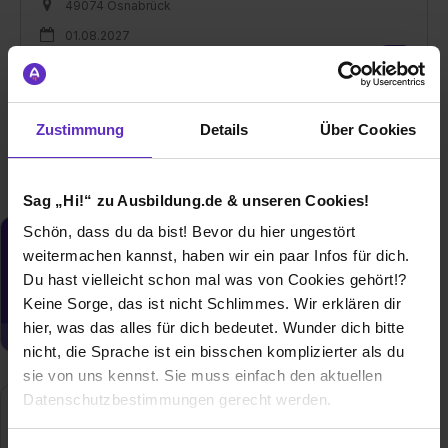
49074 Osnabrück
01.08.2027
3 freie Plätze
Zustimmung
Details
Über Cookies
Weitere Ergebnisse laden
Sag „Hi!“ zu Ausbildung.de & unseren Cookies!
Schön, dass du da bist! Bevor du hier ungestört
Du möchtest neue Stellen automatisch
weitermachen kannst, haben wir ein paar Infos für dich.
zugeschickt bekommen?
Du hast vielleicht schon mal was von Cookies gehört!?
Jetzt aktivieren
Keine Sorge, das ist nicht Schlimmes. Wir erklären dir
hier, was das alles für dich bedeutet. Wunder dich bitte
nicht, die Sprache ist ein bisschen komplizierter als du
sie von uns kennst. Sie muss einfach den aktuellen
Datenschutzbestimmungen gerecht werden.
Die Nutzung von Cookies auf Ausbildung.de