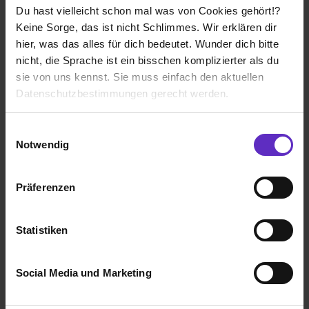
Du hast vielleicht schon mal was von Cookies gehört!?
Interview lesen
Keine Sorge, das ist nicht Schlimmes. Wir erklären dir
hier, was das alles für dich bedeutet. Wunder dich bitte
nicht, die Sprache ist ein bisschen komplizierter als du
sie von uns kennst. Sie muss einfach den aktuellen
Datenschutzbestimmungen gerecht werden.
Die Nutzung von Cookies auf Ausbildung.de
Einwilligungsauswahl
Notwendig
Wir verwenden Cookies zur technischen Funktion
unserer Webseite („Notwendig“), um von dir bei
Präferenzen
Benutzung der Webseite getroffenen Einstellungen zu
speichern ( „Präferenzen“), die Zugriffe auf unsere
Max
Webseite zu analysieren („Statistiken“), um
Statistiken
Chemielaborant/in
Informationen zu deiner Verwendung unserer Website an
unsere Partner für soziale Medien, Werbung und
Interview lesen
Social Media und Marketing
Analysen weiterzugeben und um Inhalte und Anzeigen zu
personalisieren („Social Media und Marketing“). Unsere
Partner führen diese Informationen möglicherweise mit