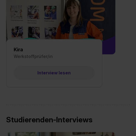
Media und Marketing“ umfasst hierbei die Einwilligung
zur Übermittlung deiner Daten in die USA (Art. 49 Abs. 1
S. 1 lit. a) DS-GVO). Die USA verfügen über kein
angemessenes Datenschutzniveau (EuGH – Schrems
II). Du kannst die von dir erteilte Einwilligung jederzeit mit
Wirkung für die Zukunft ganz oder teilweise über unsere
Datenschutzerklärung unter dem Punkt „Datenschutz-
Kira
Einstellungen“ widerrufen. Weitere Informationen zu den
Werkstoffprüfer/in
einzelnen Cookies findest du durch Klick auf „Details
zeigen“. Weitere Informationen:
Datenschutzerklärung
,
Interview lesen
Impressum
.
Studierenden-Interviews