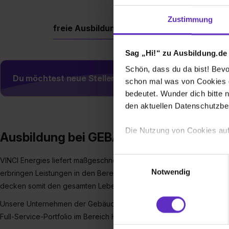
Zustimmung
freie Ausbildungsplätze
Berufe
Firm
Sag „Hi!“ zu Ausbildung.de
Schön, dass du da bist! Bevor
Du möchtest neue Stellen automatisch zugeschickt
schon mal was von Cookies ge
bedeutet. Wunder dich bitte n
den aktuellen Datenschutzb
Die Nutzung von Cookies auf
Ausbildung bei GEBÄUDE.TECHNIK.
Wir verwenden Cookies zur t
Einwilligungsauswahl
VINCI Energies liefert maßgeschneiderte Komplettlösungen auf dem
Webseite getroffenen Einstel
Notwendig
erbringen Leistungen in den Bereichen Design & Build, technisch
(„Statistiken“), um Informat
decken somit den gesamten Lebenszyklus eines Gebäudes ab.
und Analysen weiterzugeben 
Unsere Unternehmen der Gebäudetechnik sind Teil dieses Netzwerks
Partner führen diese Informa
sie im Rahmen deiner Nutzun
Full-Service-Portfolio im Bereich Heizungs, Klima- und Lüftungstech
dem Setzen der Cookies und