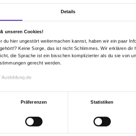
Details
en-Lebenslauf
Interviews
FAQ
Bewertungen
 & unseren Cookies!
 du hier ungestört weitermachen kannst, haben wir ein paar Infos
 bekommen?
hört!? Keine Sorge, das ist nicht Schlimmes. Wir erklären dir hi
icht, die Sprache ist ein bisschen komplizierter als du sie von 
estimmungen gerecht werden.
 Ausbildung.de
G
echnischen Funktion unserer Webseite („Notwendig“), um von di
 Gebiet der Building Solutions. Unsere Unternehmen
Au
lungen zu speichern ( „Präferenzen“), die Zugriffe auf unsere We
Präferenzen
Statistiken
e Instandhaltung sowie Gebäudemanagement und
6
ionen zu deiner Verwendung unserer Website an unsere Partner f
E-
und um Inhalte und Anzeigen zu personalisieren („Social Media 
 und bieten ein hochwertiges und zertifiziertes
tionen möglicherweise mit weiteren Daten zusammen, die du ihnen
Mi
10
g der Dienste gesammelt haben. Durch Klick auf den Button „C
nik an.
 der Datenverarbeitung für alle genannten Verwendungszweck