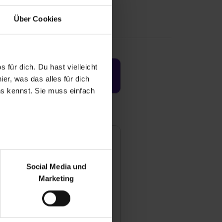
Über Cookies
 für dich. Du hast vielleicht
Jetzt aktivieren
er, was das alles für dich
uns kennst. Sie muss einfach
EBÄUDE.TECHNIK.
r bei Benutzung der
gust-Borsig-Straße 6
bseite zu analysieren
Social Media und
8199 Mannheim
ür soziale Medien, Werbung
Marketing
Mail anzeigen
und Marketing“). Unsere
 bereitgestellt hast oder die
tarbeiter
00
ookies zulassen“ stimmst du
e (ausgenommen „Notwendig“)