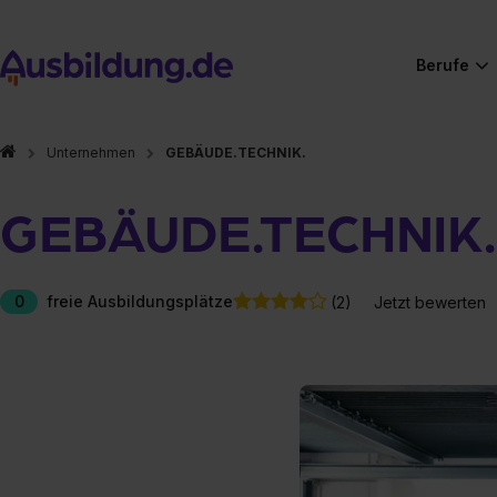
Berufe
Unternehmen
GEBÄUDE.TECHNIK.
GEBÄUDE.TECHNIK.
0
freie Ausbildungsplätze
(2)
Jetzt bewerten
Hier gibt es (eigentlich
Hier gibt es (eigentlich