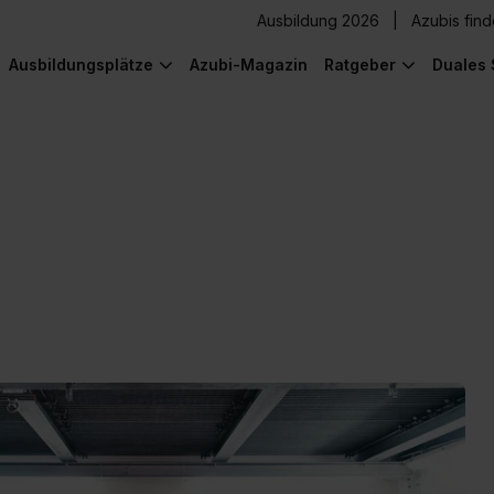
Ausbildung 2026
Azubis fin
Ausbildungsplätze
Azubi-Magazin
Ratgeber
Duales 
) was Cooles zu sehen!
) was Cooles zu sehen!