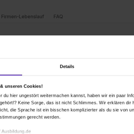
Firmen-Lebenslauf
FAQ
Details
Bild und Ton) (m/w/d)
 & unseren Cookies!
 du hier ungestört weitermachen kannst, haben wir ein paar Infos
hört!? Keine Sorge, das ist nicht Schlimmes. Wir erklären dir hi
icht, die Sprache ist ein bisschen komplizierter als du sie von 
estimmungen gerecht werden.
n (m/w/d)
 Ausbildung.de