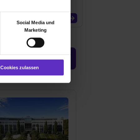
r bei Benutzung der
bseite zu analysieren
Social Media und
ür soziale Medien, Werbung
Marketing
und Marketing“). Unsere
 bereitgestellt hast oder die
ookies zulassen“ stimmst du
e (ausgenommen „Notwendig“)
Jetzt aktivieren
st du auch damit
Cookies zulassen
gezeigt und hierfür
ermittelt werden. Eine
Willst du nur bestimmte
hl erlauben“. Die
cial Media und Marketing“
1 lit. a) DS-GVO). Die USA
dir erteilte Einwilligung
unter dem Punkt
est du durch Klick auf