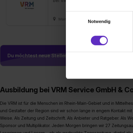
bei
VRM Service GmbH & Co. KG
Wir verwenden Cookies zur t
Einwilligungsauswahl
Webseite getroffenen Einstel
Mainz
01.09.2027
3 freie Plätze
Notwendig
(„Statistiken“), um Informat
und Analysen weiterzugeben 
Partner führen diese Informa
sie im Rahmen deiner Nutzun
dem Setzen der Cookies und
Du möchtest neue Stellen automatisch zugeschickt
zu. . In diesem Fall sowie b
einverstanden, dass dir nach
erforderliche personenbezoge
Erlaubnis hierfür kannst du a
Ausbildung bei VRM Service GmbH & Co
Verwendungszwecke zulassen,
Einwilligung zur Platzierung
Die VRM ist für die Menschen im Rhein-Main-Gebiet und in Mittelhe
umfasst hierbei die Einwillig
und Gestalter der Region sind wir schon lange in engem Kontakt mit 
verfügen über kein angemess
Weise. Als Zeitung und Zeitschrift. Als Anbieter und Ratgeber. Als We
jederzeit mit Wirkung für di
Sponsor und Multiplikator. Jeden Morgen bringen wir 27 Zeitungsa
„Datenschutz-Einstellungen“ 
„Details zeigen“. Weitere In
Leserinnen und Lesern – ob als gedruckte Tageszeitung, digital al