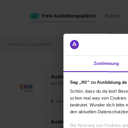
freie Ausbildungsplätze
Berufe
4
Zustimmung
Ausbildung zum Mediengestalter (
Sag „Hi!“ zu Ausbildung.de
bei
VRM Service GmbH & Co. KG
Schön, dass du da bist! Bevor
schon mal was von Cookies ge
Mainz
01.09.2027
1 freier Platz
bedeutet. Wunder dich bitte n
den aktuellen Datenschutzb
Ausbildung zum Industriekaufman
Die Nutzung von Cookies auf