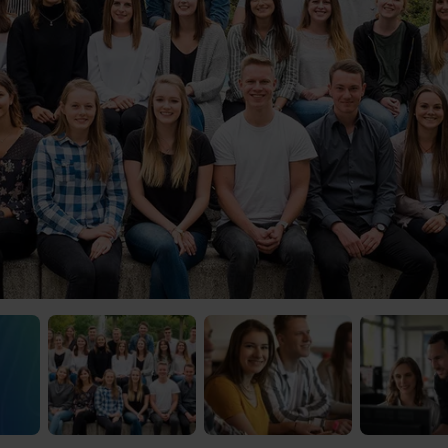
 Video-Content von YouTube. Neugierig? Dann schalte die Inhalte jetzt
ernen Inhalte von YouTube.
 mir die externen Inhalte angezeigt werden. Personenbezogene Daten könne
en. Mehr Infos gibt es in der
Datenschutzerklärung
.