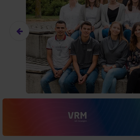
Das hier ist ein Platzhalter für
frei.
Ja, ich erlaube die ext
Ich bin damit einverstanden, dass
an Drittplattformen übermittelt werd