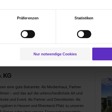
echnischen Funktion unserer Webseite („Notwendig“), um von di
lungen zu speichern ( „Präferenzen“), die Zugriffe auf unsere We
Präferenzen
Statistiken
ionen zu deiner Verwendung unserer Website an unsere Partner f
und um Inhalte und Anzeigen zu personalisieren („Social Media 
tionen möglicherweise mit weiteren Daten zusammen, die du ihnen
g der Dienste gesammelt haben. Durch Klick auf den Button „C
 der Datenverarbeitung für alle genannten Verwendungszweck
 bekommen?
ei der separaten Aktivierung von „Social Media und Marketing“ bi
Nur notwendige Cookies
 Setzen der Cookies externe Inhalte (z.B. Videos oder Posts) an
ne Daten an Social Media Dienste, ggfs. mit Sitz in den USA, üb
uch später noch im Einzelfall bei dem jeweiligen Inhalt erteilen. 
. KG
 triff deine Auswahl über die Checkboxen und klick auf „Auswa
 von Cookies der Kategorien „Präferenzen“, „Statistiken“ und „So
ssen eine gute Bekannte. Als Medienhaus, Partner
ung zur Übermittlung deiner Daten in die USA (Art. 49 Abs. 1 S. 
Ihnen – und das auf die unterschiedlichste Art und
enes Datenschutzniveau (EuGH – Schrems II). Du kannst die von 
bsite und Event. Als Partner und Dienstleister. Als
e Zukunft ganz oder teilweise über unsere Datenschutzerklärung 
usgaben in Hessen und Rheinland-Pfalz zu unseren
widerrufen. Weitere Informationen zu den einzelnen Cookies find
formationen:
Datenschutzerklärung
,
Impressum
.
s E-Paper oder über unsere Tageszeitungsportale.