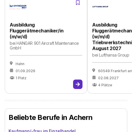
Ausbildung
Ausbildung
Fluggerätmechaniker/in
Fluggerätmechan
(m/w/d)
(w/m/d)
Triebwerkstechni
bei
HANGAR 901 Aircraft Maintenance
GmbH
August 2027
bei
Lufthansa Group
Hahn
01.09.2026
60549 Frankfurt a
1
Platz
02.08.2027
4
Plätze
Beliebte Berufe in Achern
Kaufmann/-frau im Einzelhandel