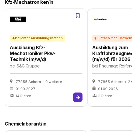
Kfz-Mechatroniker/in
Beliebter Ausbildungsbetrieb
Ausbildung Kfz-
Ausbildung zum
Mechatroniker Pkw-
Kraftfahrzeugme
Technik (m/w/d)
(m/w/d) für 2026 
bei
S&G Gruppe
bei
Pneuhage Reifen
77855 Achern
+ 9 weitere
77855 Achern
+ 2 
01.09.2027
01.09.2026
14
Plätze
3
Plätze
Chemielaborant/in