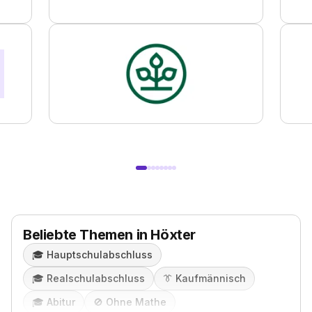
Beliebte Themen in Höxter
🎓️
Hauptschulabschluss
🎓️
Realschulabschluss
👔
Kaufmännisch
🎓️
Abitur
🚫
Ohne Mathe