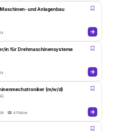
n Maschinen- und Anlagenbau
atz
r/in für Drehmaschinensysteme
atz
hinenmechatroniker (m/w/d)
AG
26
4
Plätze