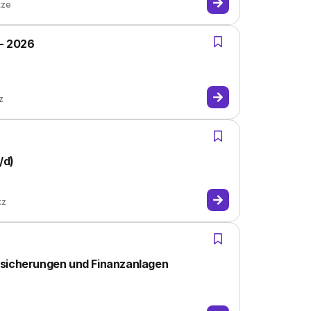
tze
 - 2026
z
/d)
tz
rsicherungen und Finanzanlagen