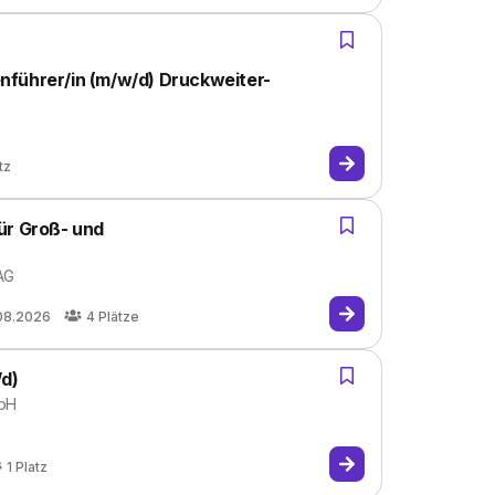
nführer/in (m/w/d) Druckweiter-
tz
ür Groß- und
AG
08.2026
4
Plätze
/d)
mbH
1
Platz