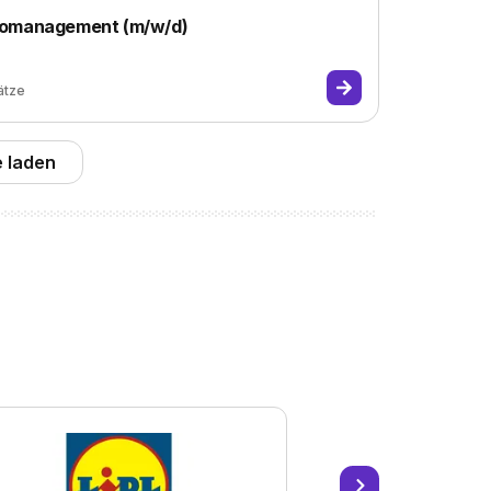
üromanagement (m/w/d)
ätze
 laden