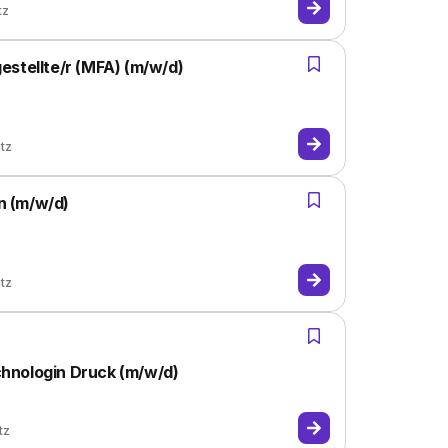
tz
estellte/r (MFA) (m/w/d)
atz
n (m/w/d)
atz
hnologin Druck (m/w/d)
tz