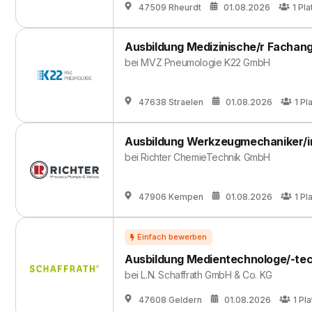
47509 Rheurdt
01.08.2026
1
Pla
Ausbildung Medizinische/r Fachang
bei
MVZ Pneumologie K22 GmbH
47638 Straelen
01.08.2026
1
Pl
Ausbildung Werkzeugmechaniker/i
bei
Richter ChemieTechnik GmbH
47906 Kempen
01.08.2026
1
Pl
Ausbildung Medientechnologe/-tec
bei
L.N. Schaffrath GmbH & Co. KG
47608 Geldern
01.08.2026
1
Pla