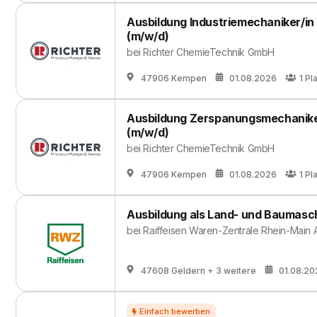
Ausbildung Industriemechaniker/i
(m/w/d)
bei
Richter ChemieTechnik GmbH
47906 Kempen
01.08.2026
1
Pl
Ausbildung Zerspanungsmechanike
(m/w/d)
bei
Richter ChemieTechnik GmbH
47906 Kempen
01.08.2026
1
Pl
Ausbildung als Land- und Baumasc
bei
Raiffeisen Waren-Zentrale Rhein-Main 
47608 Geldern
+ 3 weitere
01.08.20