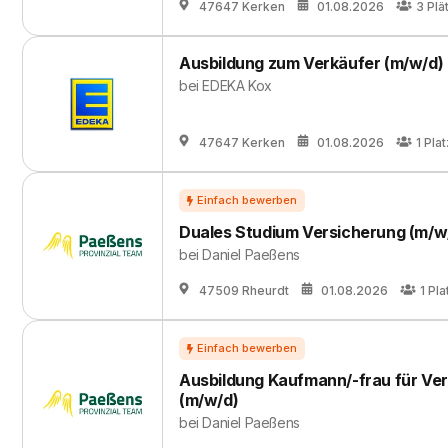
47647 Kerken
01.08.2026
3
Plä
Ausbildung zum Verkäufer (m/w/d)
bei
EDEKA Kox
47647 Kerken
01.08.2026
1
Plat
Duales Studium Versicherung (m/w
bei
Daniel Paeßens
47509 Rheurdt
01.08.2026
1
Pla
Ausbildung Kaufmann/-frau für Ve
(m/w/d)
bei
Daniel Paeßens