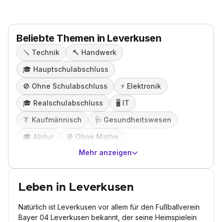
Beliebte Themen in Leverkusen
🪛
Technik
🔨
Handwerk
🎓️
Hauptschulabschluss
🚫
Ohne Schulabschluss
⚡️
Elektronik
🎓️
Realschulabschluss
🖥️
IT
👔
Kaufmännisch
🩺
Gesundheitswesen
🎓️
Abitur
🚫
Ohne Mathe
Mehr anzeigen
Leben in Leverkusen
Natürlich ist Leverkusen vor allem für den Fußballverein
Bayer 04 Leverkusen bekannt, der seine Heimspielein