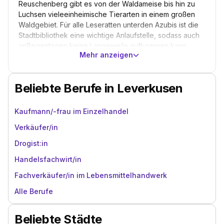
Reuschenberg gibt es von der Waldameise bis hin zu
Luchsen vieleeinheimische Tierarten in einem großen
Waldgebiet. Für alle Leseratten unterden Azubis ist die
Stadtbibliothek eine wichtige Anlaufstelle, sodass auch
anRegentagen keine Langeweile aufkommen kann.
Mehr anzeigen
Natürlich lohnt es sich auch einenBlick ins
Veranstaltungszentrum Forum zu werfen oder durch die
jeweiligenFußgängerzonen der drei größeren
Beliebte Berufe in Leverkusen
Stadtzentren in Leverkusen zu bummeln. Hierfinden sich
sicher auch viele Geschäfte und Boutiquen, in denen du
eineAusbildung im Einzelhandel absolvieren und ein
Kaufmann/-frau im Einzelhandel
richtiger Verkaufsstrategewerden kannst.
Verkäufer/in
Drogist:in
Handelsfachwirt/in
Fachverkäufer/in im Lebensmittelhandwerk
Alle Berufe
Beliebte Städte