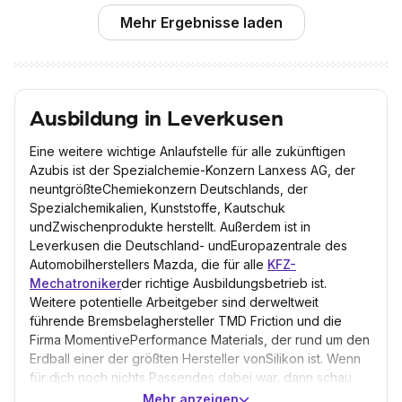
Mehr Ergebnisse laden
Ausbildung in Leverkusen
Eine weitere wichtige Anlaufstelle für alle zukünftigen
Azubis ist der Spezialchemie-Konzern Lanxess AG, der
neuntgrößteChemiekonzern Deutschlands, der
Spezialchemikalien, Kunststoffe, Kautschuk
undZwischenprodukte herstellt. Außerdem ist in
Leverkusen die Deutschland- undEuropazentrale des
Automobilherstellers Mazda, die für alle
KFZ-
Mechatroniker
der richtige Ausbildungsbetrieb ist.
Weitere potentielle Arbeitgeber sind derweltweit
führende Bremsbelaghersteller TMD Friction und die
Firma MomentivePerformance Materials, der rund um den
Erdball einer der größten Hersteller vonSilikon ist. Wenn
für dich noch nichts Passendes dabei war, dann schau
doch malüber die Stadtgrenzen von Leverkusen hinaus:
Mehr anzeigen