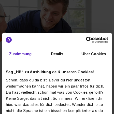
Pflegefachassistent/in
Zustimmung
Details
Über Cookies
Schulische und duale Ausbildung
Ausbildung zur Fachkraft für
Sag „Hi!“ zu Ausbildung.de & unseren Cookies!
Pflegeassistenz - Finde hier freie
Ausbildungsplätze und
Schön, dass du da bist! Bevor du hier ungestört
Erfahrungsberichte für den Beruf als
weitermachen kannst, haben wir ein paar Infos für dich.
Fachkraft für Pflegeassistenz
Du hast vielleicht schon mal was von Cookies gehört!?
Allgemeine Infos zum Ausbildungsberuf
Keine Sorge, das ist nicht Schlimmes. Wir erklären dir
hier, was das alles für dich bedeutet. Wunder dich bitte
nicht, die Sprache ist ein bisschen komplizierter als du
50 freie Ausbildungsstellen