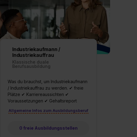
Einstellungen“ widerrufen. Weitere Informationen zu den
einzelnen Cookies findest du durch Klick auf „Details
zeigen“. Weitere Informationen:
Datenschutzerklärung
,
Impressum
.
Industriekaufmann /
Industriekauffrau
Klassische duale
Berufsausbildung
Was du brauchst, um Industriekaufmann
/ Industriekauffrau zu werden. ✔ freie
Plätze ✔ Karriereaussichten ✔
Voraussetzungen ✔ Gehaltsreport
Allgemeine Infos zum Ausbildungsberuf
0 freie Ausbildungsstellen