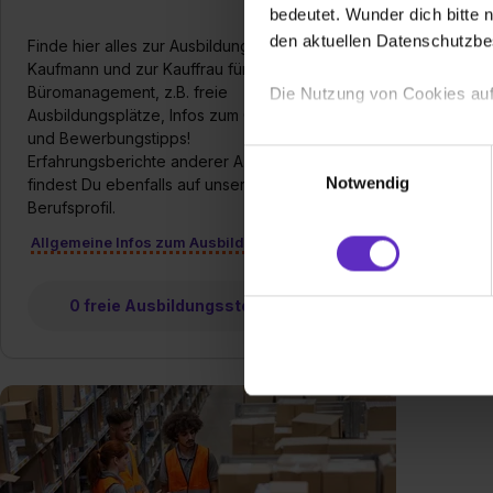
bedeutet. Wunder dich bitte n
den aktuellen Datenschutzb
Finde hier alles zur Ausbildung zum
Kaufmann und zur Kauffrau für
Büromanagement, z.B. freie
Ausbi
Die Nutzung von Cookies auf
Ausbildungsplätze, Infos zum Gehalt
alles
und Bewerbungstipps!
Marke
Wir verwenden Cookies zur t
Einwilligungsauswahl
Erfahrungsberichte anderer Azubis
✔ Vo
Webseite getroffenen Einstel
Notwendig
findest Du ebenfalls auf unserem
(„Statistiken“), um Informat
Berufsprofil.
und Analysen weiterzugeben 
Allgemeine Infos zum Ausbildungsberuf
Allg
Partner führen diese Informa
sie im Rahmen deiner Nutzun
dem Setzen der Cookies und
0 freie Ausbildungsstellen
zu. . In diesem Fall sowie b
einverstanden, dass dir nach
erforderliche personenbezoge
Erlaubnis hierfür kannst du a
Verwendungszwecke zulassen,
Einwilligung zur Platzierung
umfasst hierbei die Einwillig