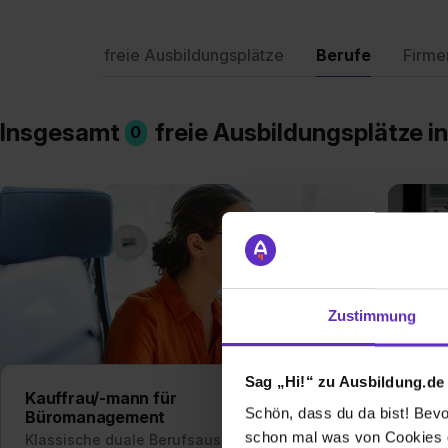
freie Ausbildungsplätze
Berufe
Firme
Insgesamt
freie Ausbildungsplätze i
0
Zustimmung
Sag „Hi!“ zu Ausbildung.de
Kauffrau/-mann für
Kauf
Schön, dass du da bist! Bevor
Büromanagement
Mar
schon mal was von Cookies ge
Klassische duale Berufsausbildung
Klas