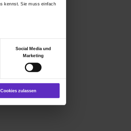
uns kennst. Sie muss einfach
m Kaufmann bzw. zur
roß- und
management: ✔
r bei Benutzung der
en ✔ Freie Plätze ✔
lt
bseite zu analysieren
Social Media und
ür soziale Medien, Werbung
Marketing
und Marketing“). Unsere
fos zum Ausbildungsberuf
 bereitgestellt hast oder die
ookies zulassen“ stimmst du
e (ausgenommen „Notwendig“)
 Ausbildungsstellen
st du auch damit
Cookies zulassen
gezeigt und hierfür
ermittelt werden. Eine
Willst du nur bestimmte
hl erlauben“. Die
cial Media und Marketing“
1 lit. a) DS-GVO). Die USA