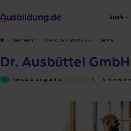
Berufe
Unternehmen
Dr. Ausbüttel GmbH & Co. KG
Berufe
Dr. Ausbüttel GmbH
0
freie Ausbildungsplätze
(0)
Jetzt bewerte
Hier gibt es (eigentlich
Hier gibt es (eigentlich