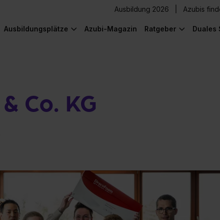
Ausbildung 2026
Azubis fin
Ausbildungsplätze
Azubi-Magazin
Ratgeber
Duales 
 & Co. KG
n
) was Cooles zu sehen!
) was Cooles zu sehen!