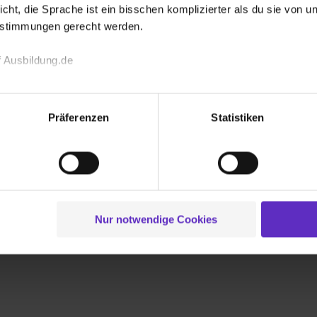
icht, die Sprache ist ein bisschen komplizierter als du sie von 
estimmungen gerecht werden.
Ausbildung zu
ldung im Marketing: Finde hier
 Ausbildung.de
Kauffrau für G
 zum Beruf Kaufmann/Kauffrau für
Außenhandels
tingkommunikation ✔ freie Stellen
echnischen Funktion unserer Webseite („Notwendig“), um von di
Voraussetzung
raussetzungen ✔ Gehaltsreport
Infos zum Geha
lungen zu speichern ( „Präferenzen“), die Zugriffe auf unsere We
Präferenzen
Statistiken
ionen zu deiner Verwendung unserer Website an unsere Partner f
und um Inhalte und Anzeigen zu personalisieren („Social Media 
emeine Infos zum Ausbildungsberuf
Allgemeine In
tionen möglicherweise mit weiteren Daten zusammen, die du ihnen
g der Dienste gesammelt haben. Durch Klick auf den Button „C
 der Datenverarbeitung für alle genannten Verwendungszweck
0 freie Ausbildungsstellen
0 freie
ei der separaten Aktivierung von „Social Media und Marketing“ bi
Nur notwendige Cookies
 Setzen der Cookies externe Inhalte (z.B. Videos oder Posts) an
ne Daten an Social Media Dienste, ggfs. mit Sitz in den USA, üb
uch später noch im Einzelfall bei dem jeweiligen Inhalt erteilen. 
 triff deine Auswahl über die Checkboxen und klick auf „Auswa
 von Cookies der Kategorien „Präferenzen“, „Statistiken“ und „So
ung zur Übermittlung deiner Daten in die USA (Art. 49 Abs. 1 S. 