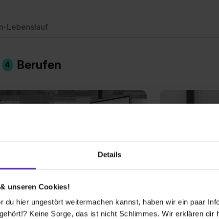
n-Lebenslauf
n
Berufen
4
Details
 & unseren Cookies!
frau/-mann für
Kaufmann/-f
 du hier ungestört weitermachen kannst, haben wir ein paar Infos
ketingkommunikation
Außenhand
hört!? Keine Sorge, das ist nicht Schlimmes. Wir erklären dir hi
sische duale Berufsausbildung
Klassische d