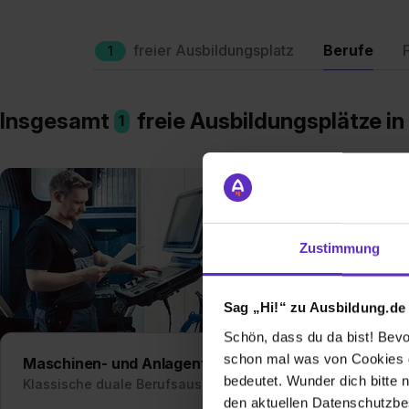
freier Ausbildungsplatz
Berufe
1
Insgesamt
freie Ausbildungsplätze i
1
Zustimmung
Sag „Hi!“ zu Ausbildung.de
Schön, dass du da bist! Bevor
schon mal was von Cookies ge
Maschinen- und Anlagenführer/in
Text
bedeutet. Wunder dich bitte n
Klassische duale Berufsausbildung
Klas
den aktuellen Datenschutzb