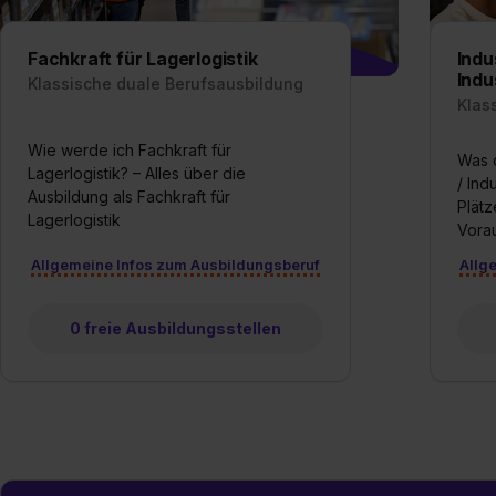
jederzeit mit Wirkung für di
„Datenschutz-Einstellungen“ 
„Details zeigen“. Weitere In
Fachkraft für Lagerlogistik
Indu
Indu
Klassische duale Berufsausbildung
Klas
Wie werde ich Fachkraft für
Was d
Lagerlogistik? – Alles über die
/ Ind
Ausbildung als Fachkraft für
Plätz
Lagerlogistik
Vora
Allgemeine Infos zum Ausbildungsberuf
Allg
0 freie Ausbildungsstellen