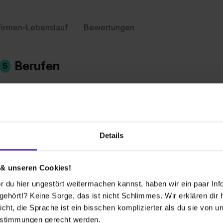
Firmen-Lebenslauf
Bewertungen
n
Berufen
5
Details
 & unseren Cookies!
 du hier ungestört weitermachen kannst, haben wir ein paar Infos
hört!? Keine Sorge, das ist nicht Schlimmes. Wir erklären dir hi
illaborant/in
Elektroniker
Betriebstec
icht, die Sprache ist ein bisschen komplizierter als du sie von 
sische duale Berufsausbildung
Klassische d
estimmungen gerecht werden.