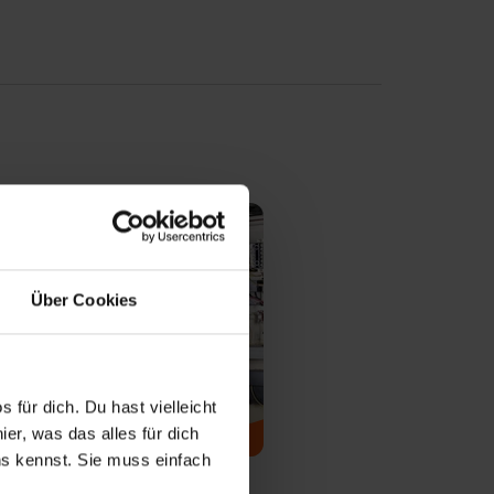
Über Cookies
 für dich. Du hast vielleicht
er, was das alles für dich
/in für
hnik
uns kennst. Sie muss einfach
uale Berufsausbildung