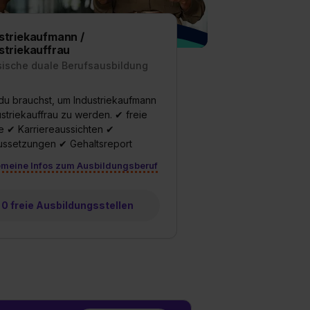
e Zukunft ganz oder teilweise über unsere Datenschutzerklärung 
widerrufen. Weitere Informationen zu den einzelnen Cookies find
formationen:
Datenschutzerklärung
,
Impressum
.
striekaufmann /
striekauffrau
sische duale Berufsausbildung
u brauchst, um Industriekaufmann
ustriekauffrau zu werden. ✔ freie
e ✔ Karriereaussichten ✔
ussetzungen ✔ Gehaltsreport
emeine Infos zum Ausbildungsberuf
0 freie Ausbildungsstellen