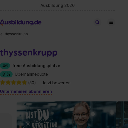
Ausbildung 2026
Stellen finden
thyssenkrupp
thyssenkrupp
46
freie Ausbildungsplätze
81%
Übernahmequote
(30)
Jetzt bewerten
Unternehmen abonnieren