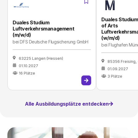
Duales Studium
Duales Studium
of Arts
Luftverkehrsmanagement
Luftverkehrsm
(m/w/d)
(w/m/d)
bei
DFS Deutsche Flugsicherung GmbH
bei
Flughafen Mü
63225 Langen (Hessen)
85356 Freising,
01.10.2027
01.09.2027
16
Plätze
3
Plätze
Alle Ausbildungsplätze entdecken