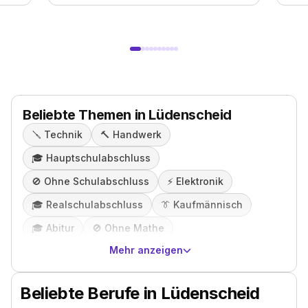
Beliebte Themen in Lüdenscheid
🪛
Technik
🔨
Handwerk
🎓️
Hauptschulabschluss
🚫
Ohne Schulabschluss
⚡️
Elektronik
🎓️
Realschulabschluss
👔
Kaufmännisch
🎓️
Abitur
🚫
Ohne Mathe
Mehr anzeigen
Beliebte Berufe in Lüdenscheid