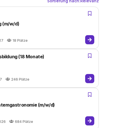
Sortierung nach:
Relevanz
g (m/w/d)
27
18
Plätze
usbildung (18 Monate)
27
246
Plätze
stemgastronomie (m/w/d)
026
684
Plätze