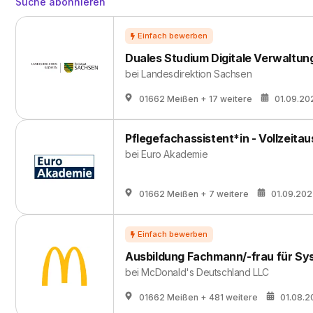
Suche abonnieren
Duales Studium Digitale Verwaltun
bei
Landesdirektion Sachsen
01662 Meißen
+ 17 weitere
01.09.20
Pflegefachassistent*in - Vollzeita
bei
Euro Akademie
01662 Meißen
+ 7 weitere
01.09.20
Ausbildung Fachmann/-frau für Sy
bei
McDonald's Deutschland LLC
01662 Meißen
+ 481 weitere
01.08.2