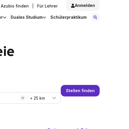
Anmelden
Azubis finden
|
Für Lehrer
Stellen finde
er
Duales Studium
Schülerpraktikum
eie
Stellen finden
+ 25 km