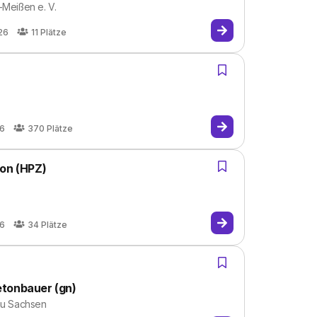
-Meißen e. V.
26
11
Plätze
26
370
Plätze
ion (HPZ)
26
34
Plätze
etonbauer (gn)
u Sachsen