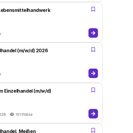
 Lebensmittelhandwerk
z
lhandel (m/w/d) 2026
z
m Einzelhandel (m/w/d)
026
151
Plätze
lhandel, Meißen