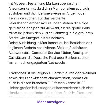
mit Museen, Festen und Märkten überraschen.
Ansonsten kannst du dich in Murr vor allem sportlich
austoben und dich beispielsweise im Angeln oder
Tennis versuchen. Für das verdiente
Feierabendbierchen mit Freunden stehen dir einige
gemütliche Kneipen zur Auswahl, für die große Party
müsst ihr jedoch den kurzen Fahrtweg in die größeren
Städte wie Stuttgart in Kauf nehmen.
Deine Ausbildung in Murr kannst du bei Betrieben des
täglichen Bedarfs absolvieren. Bäcker, Autohäuser,
Autowerkstatt, Computer-Service-Läden, Boutiquen,
Gaststätten, die Deutsche Post oder Banken suchen
immer nach engagiertem Nachwuchs.
Traditionell ist die Region außerdem durch den Weinbau
sowie der Landwirtschaft charakterisiert, sodass du
auch in diesen Branchen Fuß fassen kannst. Im 30
Hektar großen Industriegebiet konzentrieren sich eine
Handwerks- und Industriebetriebe. Auch im Alten- und
Pflegeheim der Kleeblatt Pflegeheime könntest du
Mehr anzeigen
deine Traumausbildung finden. Ein etwas größerer