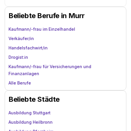
Vertreter in der Gemeinde ist die Fast-Food-Kette
McDonalds. Hier kannst du deine Ausbildung in Murr im
Beliebte Berufe in Murr
Bereich Fachkraft im Gastgewerbe für
Systemgastronomie meistern. Solltest du nicht direkt in
Murr fündig werden, bieten auch die kleineren Städte im
Kaufmann/-frau im Einzelhandel
Umkreis ein umfassendes Ausbildungsangebot und auch
Verkäufer/in
Stuttgart liegt nur rund 50 Minuten S-Bahn-Fahrt entfernt.
Handelsfachwirt/in
Drogist:in
Kaufmann/-frau für Versicherungen und
Finanzanlagen
Alle Berufe
Beliebte Städte
Ausbildung Stuttgart
Ausbildung Heilbronn