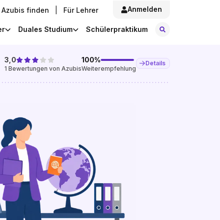
Anmelden
Azubis finden
|
Für Lehrer
Stellen finde
er
Duales Studium
Schülerpraktikum
3,0
100
%
Details
1
Bewertungen von Azubis
Weiterempfehlung