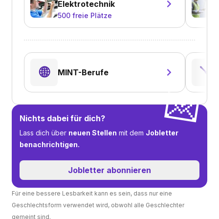
Elektrotechnik
500
freie Plätze
🌐
🪛
MINT-Berufe
💌
Nichts dabei für dich?
Lass dich über
neuen Stellen
mit dem
Jobletter
benachrichtigen.
Jobletter abonnieren
Für eine bessere Lesbarkeit kann es sein, dass nur eine
Geschlechtsform verwendet wird, obwohl alle Geschlechter
gemeint sind.