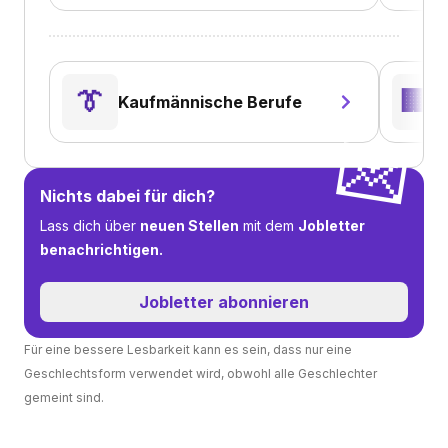
B
👔
🏢
Kaufmännische Berufe
V
💌
Nichts dabei für dich?
Lass dich über
neuen Stellen
mit dem
Jobletter
benachrichtigen.
Jobletter abonnieren
Für eine bessere Lesbarkeit kann es sein, dass nur eine
Geschlechtsform verwendet wird, obwohl alle Geschlechter
gemeint sind.