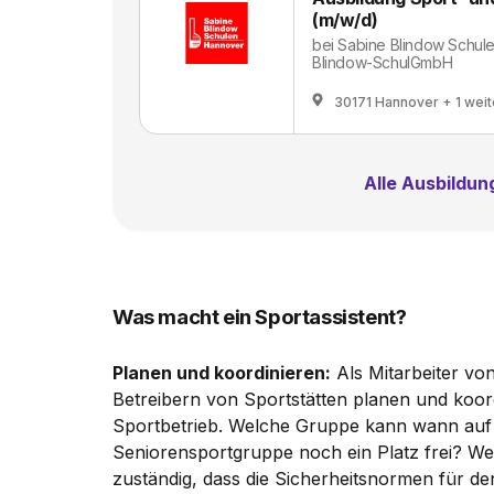
(m/w/d)
bei
Sabine Blindow Schul
Blindow-SchulGmbH
30171 Hannover
+ 1 wei
Alle Ausbildu
Was macht ein Sportassistent?
Planen und koordinieren:
Als Mitarbeiter vo
Betreibern von Sportstätten planen und koord
Sportbetrieb. Welche Gruppe kann wann auf w
Seniorensportgruppe noch ein Platz frei? Wer
zuständig, dass die Sicherheitsnormen für d