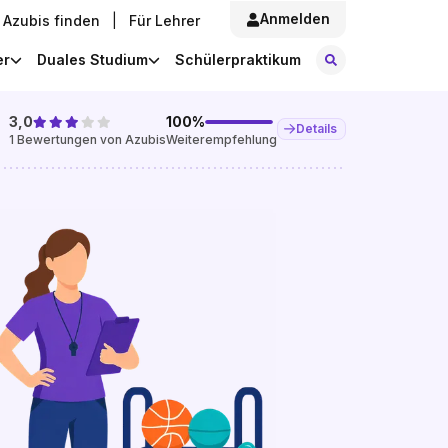
Anmelden
Azubis finden
|
Für Lehrer
Stellen finde
er
Duales Studium
Schülerpraktikum
3,0
100
%
Details
1
Bewertungen von Azubis
Weiterempfehlung