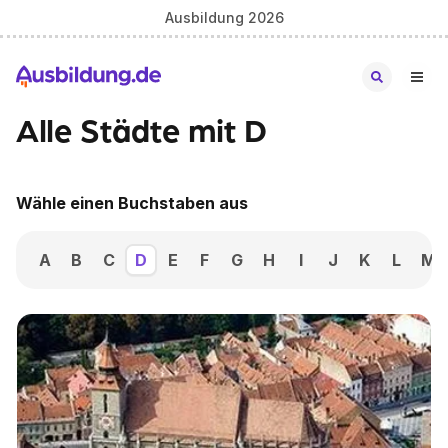
Ausbildung 2026
Alle Städte mit D
Wähle einen Buchstaben aus
A
B
C
D
E
F
G
H
I
J
K
L
M