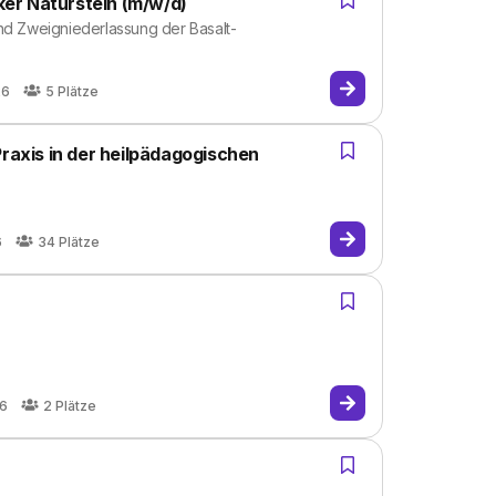
er Naturstein (m/w/d)
nd Zweigniederlassung der Basalt-
26
5
Plätze
Praxis in der heilpädagogischen
6
34
Plätze
26
2
Plätze