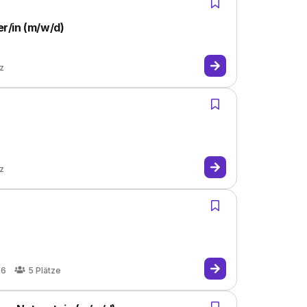
r/in (m/w/d)
tz
tz
26
5
Plätze