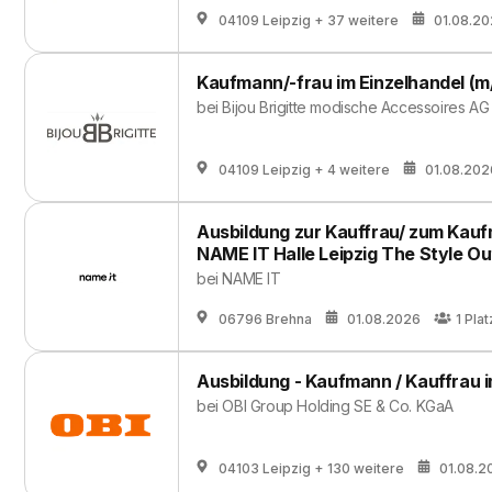
04109 Leipzig
+ 37 weitere
01.08.2
Kaufmann/-frau im Einzelhandel (m
bei
Bijou Brigitte modische Accessoires AG
04109 Leipzig
+ 4 weitere
01.08.202
Ausbildung zur Kauffrau/ zum Kauf
NAME IT Halle Leipzig The Style Ou
bei
NAME IT
06796 Brehna
01.08.2026
1
Plat
Ausbildung - Kaufmann / Kauffrau i
bei
OBI Group Holding SE & Co. KGaA
04103 Leipzig
+ 130 weitere
01.08.2