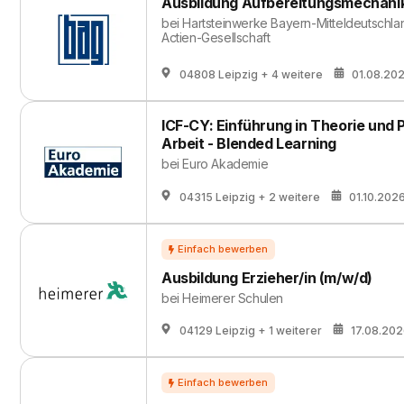
Ausbildung Aufbereitungsmechanik
bei
Hartsteinwerke Bayern-Mitteldeutschla
Actien-Gesellschaft
04808 Leipzig
+ 4 weitere
01.08.20
ICF-CY: Einführung in Theorie und 
Arbeit - Blended Learning
bei
Euro Akademie
04315 Leipzig
+ 2 weitere
01.10.202
Ausbildung Erzieher/in (m/w/d)
bei
Heimerer Schulen
04129 Leipzig
+ 1 weiterer
17.08.20