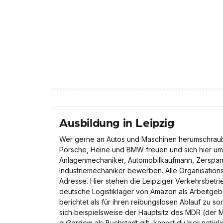
Ausbildung in Leipzig
Wer gerne an Autos und Maschinen herumschraub
Porsche, Heine und BMW freuen und sich hier um
Anlagenmechaniker, Automobilkaufmann, Zerspa
Industriemechaniker bewerben. Alle Organisationst
Adresse. Hier stehen die Leipziger Verkehrsbetr
deutsche Logistiklager von Amazon als Arbeitgeb
berichtet als für ihren reibungslosen Ablauf zu so
sich beispielsweise der Hauptsitz des MDR (der M
außerdem als Buchstadt gilt, kannst du hier natür