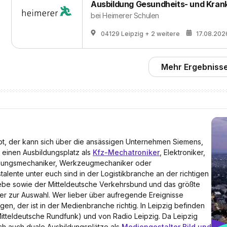
Ausbildung Gesundheits- und Krank
bei
Heimerer Schulen
04129 Leipzig
+ 2 weitere
17.08.202
Mehr Ergebnisse
t, der kann sich über die ansässigen Unternehmen Siemens,
 einen Ausbildungsplatz als
Kfz-Mechatroniker
, Elektroniker,
nungsmechaniker, Werkzeugmechaniker oder
alente unter euch sind in der Logistikbranche an der richtigen
iebe sowie der Mitteldeutsche Verkehrsbund und das größte
er zur Auswahl. Wer lieber über aufregende Ereignisse
rgen, der ist in der Medienbranche richtig. In Leipzig befinden
itteldeutsche Rundfunk) und von Radio Leipzig. Da Leipzig
lich auch duale Ausbildungsplätze als
Mediengestalter Bild und