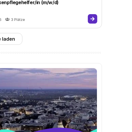
enpflegehelfer/in (m/w/d)
6
3
Plätze
 laden