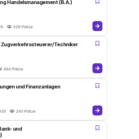
rung Handelsmanagement (B.A.)
26
528
Plätze
 Zugverkehrssteuerer/Techniker
494
Plätze
rungen und Finanzanlagen
026
240
Plätze
Bank- und
)