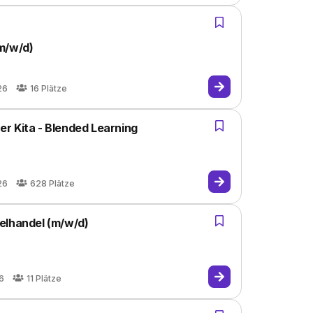
m/w/d)
26
16
Plätze
ner Kita - Blended Learning
26
628
Plätze
elhandel (m/w/d)
6
11
Plätze