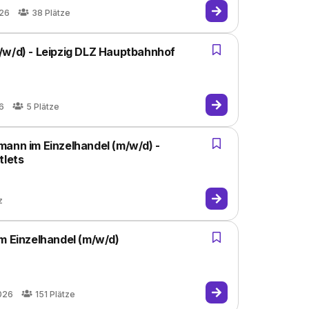
026
38
Plätze
/w/d) - Leipzig DLZ Hauptbahnhof
6
5
Plätze
mann im Einzelhandel (m/w/d) -
tlets
z
m Einzelhandel (m/w/d)
026
151
Plätze