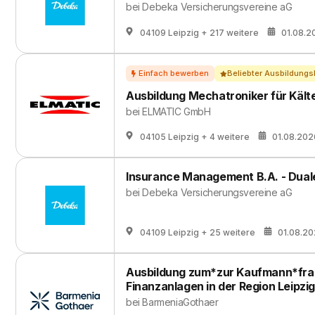
bei
Debeka Versicherungsvereine aG
04109 Leipzig
+ 217 weitere
01.08.2
Beliebter Ausbildungs
Ausbildung Mechatroniker für Kält
bei
ELMATIC GmbH
04105 Leipzig
+ 4 weitere
01.08.202
Insurance Management B.A. - Dual
bei
Debeka Versicherungsvereine aG
04109 Leipzig
+ 25 weitere
01.08.2
Ausbildung zum*zur Kaufmann*frau
Finanzanlagen in der Region Leipzi
bei
BarmeniaGothaer