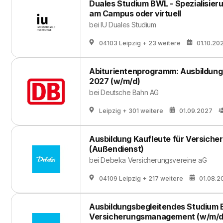
Duales Studium BWL - Spezialisie
am Campus oder virtuell
bei
IU Duales Studium
04103 Leipzig
+ 23 weitere
01.10.20
Abiturientenprogramm: Ausbildung
2027 (w/m/d)
bei
Deutsche Bahn AG
Leipzig
+ 301 weitere
01.09.2027
Ausbildung Kaufleute für Versiche
(Außendienst)
bei
Debeka Versicherungsvereine aG
04109 Leipzig
+ 217 weitere
01.08.2
Ausbildungsbegleitendes Studium 
Versicherungsmanagement (w/m/d