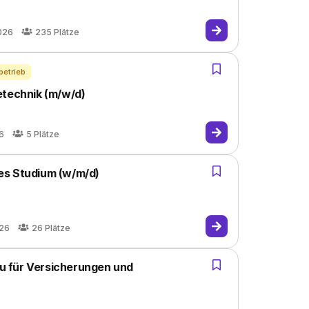
026
235
Plätze
betrieb
etechnik (m/w/d)
6
5
Plätze
es Studium (w/m/d)
026
26
Plätze
 für Versicherungen und
g