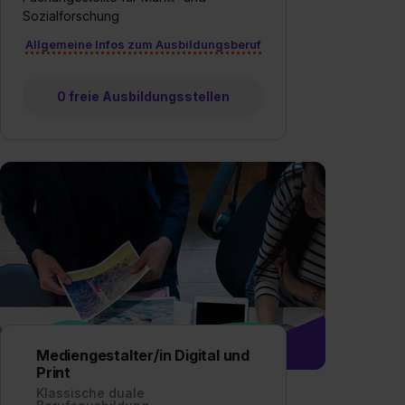
Media und Marketing“ umfasst hierbei die Einwilligung
Sozialforschung
zur Übermittlung deiner Daten in die USA (Art. 49 Abs. 1
Allgemeine Infos zum Ausbildungsberuf
S. 1 lit. a) DS-GVO). Die USA verfügen über kein
angemessenes Datenschutzniveau (EuGH – Schrems
II). Du kannst die von dir erteilte Einwilligung jederzeit mit
0 freie Ausbildungsstellen
Wirkung für die Zukunft ganz oder teilweise über unsere
Datenschutzerklärung unter dem Punkt „Datenschutz-
Einstellungen“ widerrufen. Weitere Informationen zu den
einzelnen Cookies findest du durch Klick auf „Details
zeigen“. Weitere Informationen:
Datenschutzerklärung
,
Impressum
.
Mediengestalter/in Digital und
Print
Klassische duale