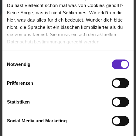
Du hast vielleicht schon mal was von Cookies gehört!?
Keine Sorge, das ist nicht Schlimmes. Wir erklären dir
hier, was das alles für dich bedeutet. Wunder dich bitte
Kauffrau/-mann für
nicht, die Sprache ist ein bisschen komplizierter als du
Büromanagement
sie von uns kennst. Sie muss einfach den aktuellen
Klassische duale
Berufsausbildung
Datenschutzbestimmungen gerecht werden.
Finde hier alles zur Ausbildung zum
Die Nutzung von Cookies auf Ausbildung.de
Einwilligungsauswahl
Kaufmann und zur Kauffrau für
Notwendig
Büromanagement, z.B. freie
Wir verwenden Cookies zur technischen Funktion
Ausbildungsplätze, Infos zum Gehalt
unserer Webseite („Notwendig“), um von dir bei
und Bewerbungstipps!
Präferenzen
Benutzung der Webseite getroffenen Einstellungen zu
Erfahrungsberichte anderer Azubis
speichern ( „Präferenzen“), die Zugriffe auf unsere
findest Du ebenfalls auf unserem
Berufsprofil.
Webseite zu analysieren („Statistiken“), um
Statistiken
Informationen zu deiner Verwendung unserer Website an
Allgemeine Infos zum Ausbildungsberuf
unsere Partner für soziale Medien, Werbung und
Social Media und Marketing
Analysen weiterzugeben und um Inhalte und Anzeigen zu
0 freie Ausbildungsstellen
personalisieren („Social Media und Marketing“). Unsere